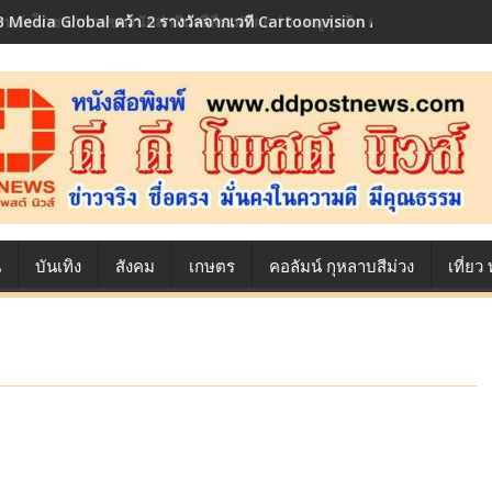
 Media Global คว้า 2 รางวัลจากเวที Cartoonvision Animation Conte
้องหลังโภชนาการของนักล่าฝัน ซีพีเอฟ เผย 10 เมนูสุดฮิต ตลอดเส้นทางการ
น
บันเทิง
สังคม
เกษตร
คอลัมน์ กุหลาบสีม่วง
เที่ย