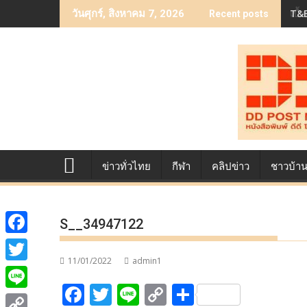
Skip
T&B
เบื
วันศุกร์, สิงหาคม 7, 2026
Recent posts
to
content
ข่าวทั่วไทย
กีฬา
คลิปข่าว
ชาวบ้า
S__34947122
F
11/01/2022
admin1
a
T
F
T
Li
C
S
c
w
L