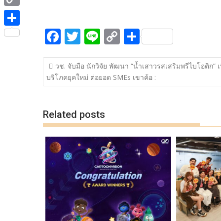
ac
w
n
o
h
e
i
i
C
e
itt
e
p
ar
b
t
n
o
F
T
Li
C
S
b
er
y
e
o
S
t
e
p
ac
w
n
o
h
o
Li
o
h
e
y
แนะแนว
e
itt
e
p
ar
o
n
k
a
วช. จับมือ นักวิจัย พัฒนา “น้ำเสาวรสเสริมพรีไบโอติก” เพื่
r
เรื่อง
L
บริโภคยุคใหม่ ต่อยอด SMEs เขาค้อ :
b
er
y
e
k
k
r
i
o
Li
e
n
o
n
Related posts
k
k
k