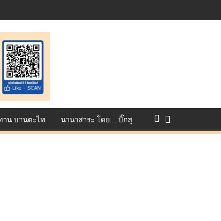
st ตอกย้ำศักยภาพแอนิเมชันไทยบนเวทีนานาชาติ ที่ประเทศอังกฤษ :
แข่งขัน True AF 2026 :
ว ทาน บานตะไท
นานาสาระ โดย … บิ๊กสุ