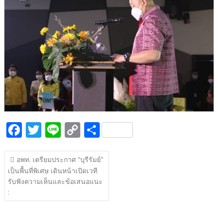
b
er
y
e
o
Li
o
n
k
k
F
T
Li
C
S
ac
w
n
o
h
แนะแนว
e
itt
e
p
ar
อพท. เตรียมประกาศ “บุรีรัมย์”
เรื่อง
เป็นพื้นที่พิเศษ เดินหน้าเปิดเวที
b
er
y
e
รับฟังความเห็นและข้อเสนอแนะ
o
Li
:
o
n