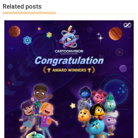
k
k
Related posts