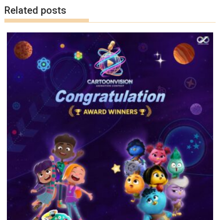
k
k
Related posts