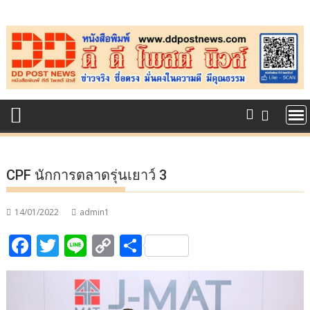
Skip
to
content
CPF นักการตลาดรุ่นเยาว์ 3
14/01/2022
admin1
F
T
Li
C
S
ac
w
n
o
h
e
itt
e
p
ar