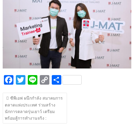
b
er
y
e
o
Li
o
n
k
k
F
T
Li
C
S
ac
w
n
o
h
แนะแนว
e
itt
e
p
ar
ซีพีเอฟ ผนึกกำลัง สมาคมการ
เรื่อง
ตลาดแห่งประเทศ ร่วมสร้าง
b
er
y
e
นักการตลาดรุ่นเยาว์ เตรียม
o
Li
พร้อมสู้การทำงานจริง :
o
n