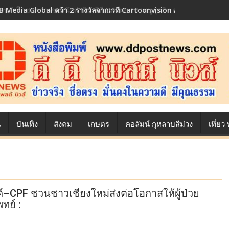
 Media Global คว้า 2 รางวัลจากเวที Cartoonvision Animation Conte
้องหลังโภชนาการของนักล่าฝัน ซีพีเอฟ เผย 10 เมนูสุดฮิต ตลอดเส้นทางการ
น
บันเทิง
สังคม
เกษตร
คอลัมน์ กุหลาบสีม่วง
เที่ย
งค์–CPF ชวนชาวเชียงใหม่ส่งต่อโอกาสให้ผู้ป่วย
ทย์ :