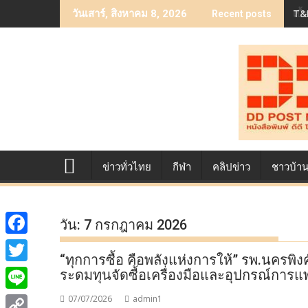
Skip
T&B
เบื
วันเสาร์, สิงหาคม 8, 2026
Recent posts
to
content
ข่าวทั่วไทย
กีฬา
คลิปข่าว
ชาวบ้า
วัน:
7 กรกฎาคม 2026
F
“ทุกการซื้อ คือพลังแห่งการให้” รพ.นครพิ
a
T
ระดมทุนจัดซื้อเครื่องมือและอุปกรณ์การแพ
c
w
L
07/07/2026
admin1