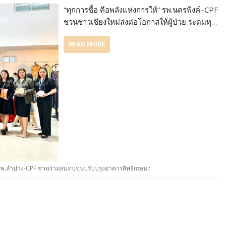
“ทุกการซื้อ คือพลังแห่งการให้” รพ.นครพิงค์–CPF
ชวนชาวเชียงใหม่ส่งต่อโอกาสให้ผู้ป่วย ระดมทุ…
READ MORE
้” รพ.ลำปาง-CPF ชวนร่วมสมทบทุนปรับปรุงอาคารสิทธิเกษม :