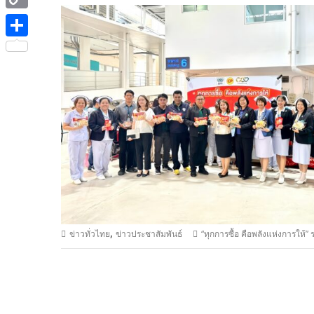
e
i
i
C
b
t
n
o
o
S
t
e
p
o
h
e
y
k
a
r
L
r
i
e
n
k
,
ข่าวทั่วไทย
ข่าวประชาสัมพันธ์
“ทุกการซื้อ คือพลังแห่งการให