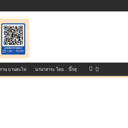
st ตอกย้ำศักยภาพแอนิเมชันไทยบนเวทีนานาชาติ ที่ประเทศอังกฤษ :
แข่งขัน True AF 2026 :
ว ทาน บานตะไท
นานาสาระ โดย … บิ๊กสุ