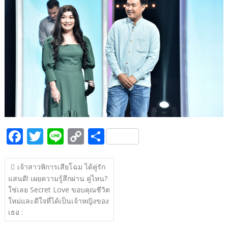
b
er
y
e
o
Li
o
n
k
k
F
T
Li
C
S
ac
w
n
o
h
แนะแนว
e
itt
e
p
ar
เจ้าสาวพิการเสียโฉม ได้คู่รัก
เรื่อง
แสนดี! เผยความรู้สึกผ่าน คู่ไหน?
b
er
y
e
ใช่เลย Secret Love ขอบคุณชีวิต
o
Li
ใหม่และดีใจที่ได้เป็นเจ้าหญิงของ
o
n
เธอ :