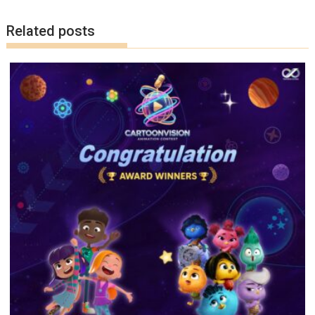
k
k
Related posts