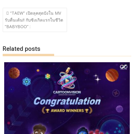
ac
w
n
o
h
แนะแนว
e
itt
e
p
ar
“TAEW” เปิดลุคสุดปังใน MV
เรื่อง
รับตื่นเต้น!! กับซิงเกิลแรกในชีวิต
b
er
y
e
“BABYBOO” :
o
Li
o
n
Related posts
k
k