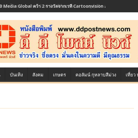
 Media Global คว้า 2 รางวัลจากเวที Cartoonvision Animation Conte
้องหลังโภชนาการของนักล่าฝัน ซีพีเอฟ เผย 10 เมนูสุดฮิต ตลอดเส้นทางการ
น
บันเทิง
สังคม
เกษตร
คอลัมน์ กุหลาบสีม่วง
เที่ย