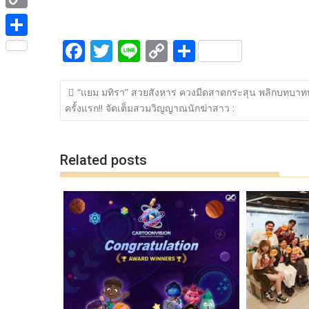
ac
w
n
o
h
e
i
i
C
e
itt
e
p
ar
b
t
n
o
F
T
Li
C
S
b
er
y
e
o
S
t
e
p
ac
w
n
o
h
o
Li
o
h
e
y
แนะแนว
e
itt
e
p
ar
o
n
k
a
“แยม มทิรา” สวยสังหาร ควงมีดสาดกระสุน พลิกบทบาทบู
r
เรื่อง
L
ครั้งแรก!! จัดเต็มสวมวิญญาณนักฆ่าสาว :
b
er
y
e
k
k
r
i
o
Li
e
n
o
n
Related posts
k
k
k