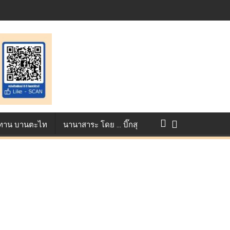
st ตอกย้ำศักยภาพแอนิเมชันไทยบนเวทีนานาชาติ ที่ประเทศอังกฤษ :
แข่งขัน True AF 2026 :
ว ทาน บานตะไท
นานาสาระ โดย … บิ๊กสุ