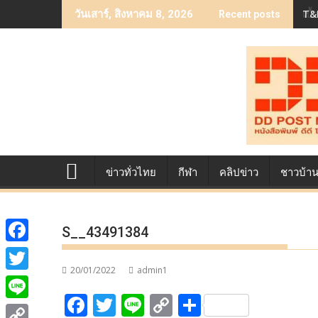
Skip
T&B
เบื
วันเสาร์, สิงหาคม 8, 2026
Recent posts
to
content
ข่าวทั่วไทย
กีฬา
คลิปข่าว
ชาวบ้า
S__43491384
F
20/01/2022
admin1
a
T
F
T
Li
C
S
c
w
L