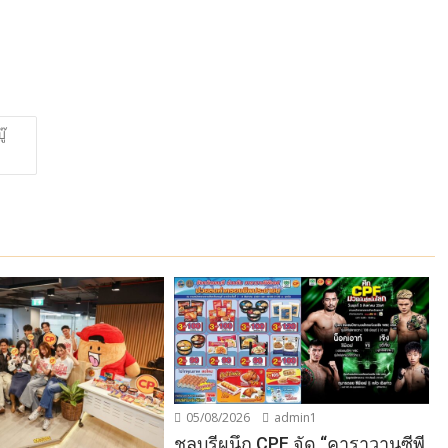
๊
05/08/2026
admin1
ชลบุรีผนึก CPF จัด “คาราวานซีพี