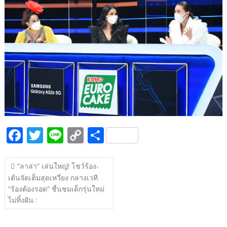
b
er
y
e
o
Li
o
n
k
k
F
T
Li
C
S
ac
w
n
o
h
แนะแนว
e
itt
e
p
ar
“ลาล่า” เล่นใหญ่! โชว์ร้อง-
เรื่อง
เต้นจัดเต็มสุดเหวี่ยง กลางเวที
b
er
y
e
“ร้องต้องรอด” ชื่นชมเด็กรุ่นใหม่
o
Li
ไม่ทิ้งฝัน :
o
n