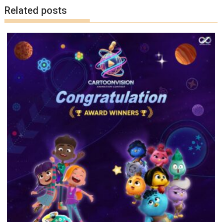
k
k
Related posts