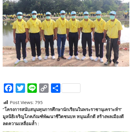
F
T
Li
C
S
ac
w
n
o
h
Post Views:
795
e
itt
e
p
ar
“โครงการสนับสนุนทุนการศึกษานักเรียนในพระราชานุเคราะห์ฯ”
b
er
y
e
มูลนิธิเจริญโภคภัณฑ์พัฒนาชีวิตชนบท หนุนเด็กดี สร้างพลเมืองดี
o
Li
ลดความเหลื่อมล้ำ :