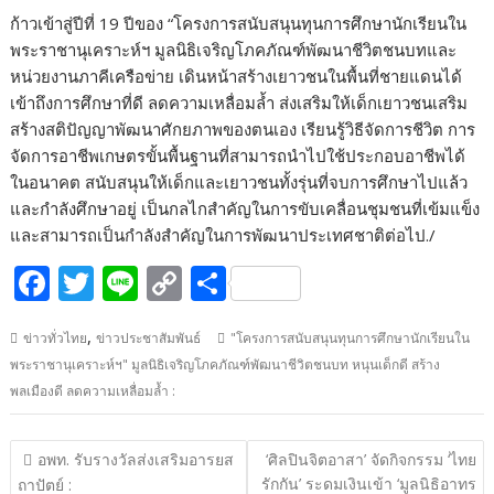
ก้าวเข้าสู่ปีที่ 19 ปีของ “โครงการสนับสนุนทุนการศึกษานักเรียนใน
พระราชานุเคราะห์ฯ มูลนิธิเจริญโภคภัณฑ์พัฒนาชีวิตชนบทและ
หน่วยงานภาคีเครือข่าย เดินหน้าสร้างเยาวชนในพื้นที่ชายแดนได้
เข้าถึงการศึกษาที่ดี ลดความเหลื่อมล้ำ ส่งเสริมให้เด็กเยาวชนเสริม
สร้างสติปัญญาพัฒนาศักยภาพของตนเอง เรียนรู้วิธีจัดการชีวิต การ
จัดการอาชีพเกษตรขั้นพื้นฐานที่สามารถนำไปใช้ประกอบอาชีพได้
ในอนาคต สนับสนุนให้เด็กและเยาวชนทั้งรุ่นที่จบการศึกษาไปแล้ว
และกำลังศึกษาอยู่ เป็นกลไกสำคัญในการขับเคลื่อนชุมชนที่เข้มแข็ง
และสามารถเป็นกำลังสำคัญในการพัฒนาประเทศชาติต่อไป./
F
T
Li
C
S
ac
w
n
o
h
,
ข่าวทั่วไทย
ข่าวประชาสัมพันธ์
"โครงการสนับสนุนทุนการศึกษานักเรียนใน
e
itt
e
p
ar
พระราชานุเคราะห์ฯ" มูลนิธิเจริญโภคภัณฑ์พัฒนาชีวิตชนบท หนุนเด็กดี สร้าง
b
er
y
e
พลเมืองดี ลดความเหลื่อมล้ำ :
o
Li
o
n
แนะแนว
อพท. รับรางวัลส่งเสริมอารยส
‘ศิลปินจิตอาสา’ จัดกิจกรรม ‘ไทย
เรื่อง
รักกัน’ ระดมเงินเข้า ‘มูลนิธิอาทร
ถาปัตย์ :