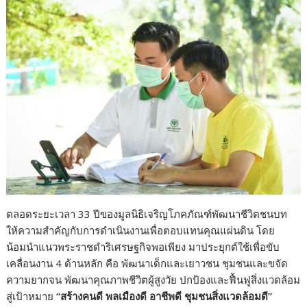
o
n
k
k
ตลอดระยะเวลา 33 ปีของมูลนิธิเจริญโภคภัณฑ์พัฒนาชีวิตชนบท
ให้ความสำคัญกับการดำเนินงานเพื่อตอบแทนคุณแผ่นดิน โดย
น้อมนำแนวพระราชดำริเศรษฐกิจพอเพียง มาประยุกต์ใช้เพื่อขับ
เคลื่อนงาน 4 ด้านหลัก คือ พัฒนาเด็กและเยาวชน ชุมชนและขจัด
ความยากจน พัฒนาคุณภาพชีวิตผู้สูงวัย ปกป้องและฟื้นฟูสิ่งแวดล้อม
สู่เป้าหมาย
“สร้างคนดี พลเมืองดี อาชีพดี ชุมชนสิ่งแวดล้อมดี”