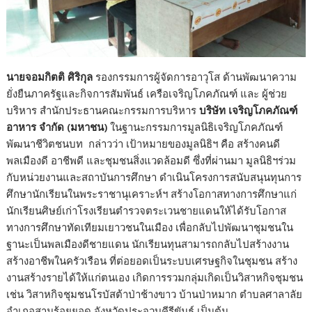
นายจอมกิตติ ศิริกุล
รองกรรมการผู้จัดการอาวุโส ด้านพัฒนาความ
ยั่งยืนภาครัฐและกิจการสัมพันธ์ เครือเจริญโภคภัณฑ์ และ ผู้ช่วย
บริหาร สำนักประธานคณะกรรมการบริหาร
บริษัท เจริญโภคภัณฑ์
อาหาร จำกัด (มหาชน)
ในฐานะกรรมการมูลนิธิเจริญโภคภัณฑ์
พัฒนาชีวิตชนบท กล่าวว่า เป้าหมายของมูลนิธิฯ คือ สร้างคนดี
พลเมืองดี อาชีพดี และชุมชนสิ่งแวดล้อมดี ซึ่งที่ผ่านมา มูลนิธิฯร่วม
กับหน่วยงานและสถาบันการศึกษา ดำเนินโครงการสนับสนุนทุนการ
ศึกษานักเรียนในพระราชานุเคราะห์ฯ สร้างโอกาสทางการศึกษาแก่
นักเรียนศิษย์เก่าโรงเรียนตำรวจตระเวนชายแดนให้ได้รับโอกาส
ทางการศึกษาทัดเทียมเยาวชนในเมือง เพื่อกลับไปพัฒนาชุมชนใน
ฐานะเป็นพลเมืองดีชายแดน นักเรียนทุนสามารถกลับไปสร้างงาน
สร้างอาชีพในครัวเรือน ที่ต่อยอดเป็นระบบเศรษฐกิจในชุมชน สร้าง
งานสร้างรายได้ให้แก่ตนเอง เกิดการรวมกลุ่มเกิดเป็นวิสาหกิจชุมชน
เช่น วิสาหกิจชุมชนโรบัสต้าป่าช้างขาว บ้านป่าหมาก ตำบลศาลาลัย
อำเภอสามร้อยยอด จังหวัดประจวบคีรีขันธ์ เป็นต้น