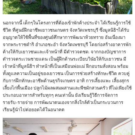
นอกจากนี้ เด็กๆในโครงการที่ต้องเข้าพักค้างประจำ ได้เรียนรู้การใช้
ชีวิต ที่ศูนย์ฝึกอาชีพเยาวชนเกษตร จังหวัดเพชรบุรี ซึ่งมูลนิธิฯได้รับ
อนุญาตให้ใช้พื้นที่ของศูนย์ศึกษาการพัฒนาห้วยทราย อันเนื่องมา
จากพระราชดำริ อำเภอชะอำ จังหวัดเพชรบุรี โดยก่อสร้างอาคารพัก
ค้างให้กับเยาวชนและเจ้าหน้าที่ มีตำรวจตชด. จากกองบัญชาการ
ตำรวจตระเวนชายแดน เป็นผู้ฝึกด้านระเบียบวินัยให้กับเยาวชน มี
เจ้าหน้าที่มูลนิธิฯ ทำหน้าที่เป็นเสมือนพ่อแม่ ฝีกอบรมสั่งสอน พร้อม
ทั้งดูแลความเป็นอยู่ของเยาวชน เป็นการช่วยสร้างทักษะชีวิต ควบคู่
กับการฝึกทักษะอาชีพด้านธุรกิจเกษตร อาทิ การเลี้ยงแพะ เลี้ยงสุกร
เลี้ยงไก่พื้นเมือง ปลูกไม้ผลผสมผสานและพืชผักสวนครัว ที่ไม่เพียงใช้
ประกอบอาหารสำหรับทุกๆ คนเท่านั้น ยังเรียนรู้วิธีการจัดการ
รายรับ-รายจ่าย การพัฒนาตนเองจากสิ่งใกล้ตัวเป็นกระบวนการ
เรียนรู้นำไปต่อยอดได้ในอนาคต