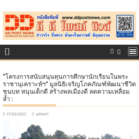
Skip
to
content
“โครงการสนับสนุนทุนการศึกษานักเรียนในพระ
ราชานุเคราะห์ฯ” มูลนิธิเจริญโภคภัณฑ์พัฒนาชีวิต
ชนบท หนุนเด็กดี สร้างพลเมืองดี ลดความเหลื่อม
ล้ำ :
15/02/2022
admin1