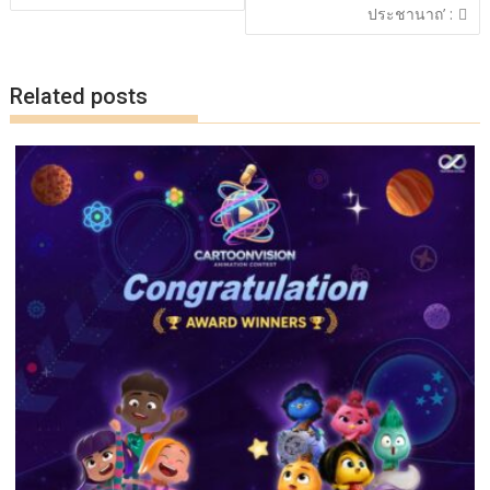
k
k
ประชานาถ’ :
Related posts