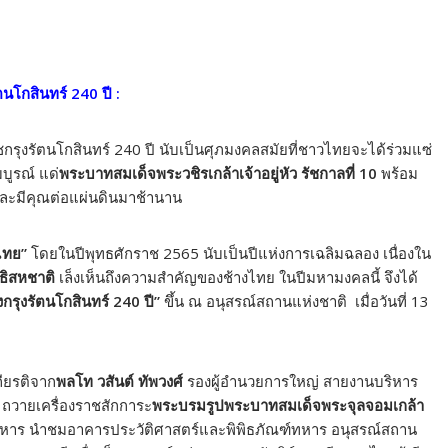
ตนโกสินทร์ 240 ปี :
ุงรัตนโกสินทร์ 240 ปี นับเป็นศุภมงคลสมัยที่ชาวไทยจะได้ร่วมแซ่
บูรณ์ แด่
พระบาทสมเด็จพระวชิรเกล้าเจ้าอยู่หัว รัชกาลที่ 10
พร้อม
ง และมีคุณต่อแผ่นดินมาช้านาน
ไทย”
โดยในปีพุทธศักราช 2565 นับเป็นปีแห่งการเฉลิมฉลอง เนื่องใน
ิธิสหชาติ
เล็งเห็นถึงความสำคัญของช้างไทย ในปีมหามงคลนี้ จึงได้
งกรุงรัตนโกสินทร์ 240 ปี”
ขึ้น ณ อนุสรณ์สถานแห่งชาติ เมื่อวันที่ 13
กียรติจาก
พลโท วสันต์ ทัพวงศ์
รองผู้อำนวยการใหญ่ สายงานบริหาร
ี ถวายเครื่องราชสักการะ
พระบรมรูปพระบาทสมเด็จพระจุลจอมเกล้า
ี่ทหาร นำชมอาคารประวัติศาสตร์และพิพิธภัณฑ์ทหาร อนุสรณ์สถาน