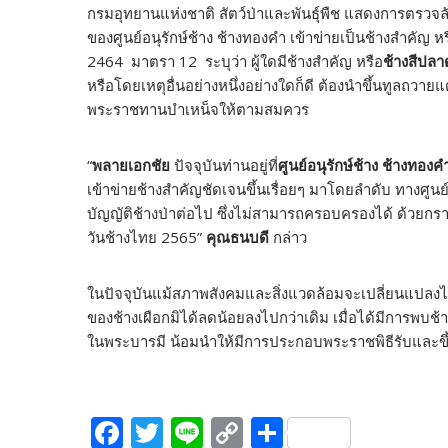
กรมอุทยานแห่งชาติ สัตว์ป่าและพันธุ์พืช แสดงการตรว
ของศูนย์อนุรักษ์ช้าง ช้างทองคำ เข้าข่ายเป็นช้างสำคัญ 
2464 มาตรา 12 ระบุว่า ผู้ใดมีช้างสำคัญ หรือ
ช้างสีปลา
หรือโดยเหตุอื่นอย่างหนึ่งอย่างใดก็ดี ต้องนำขึ้นทูลถว
พระราชทานบำเหน็จให้ตามสมควร
“
พลายเอกชัย
ปัจจุบันท่านอยู่ที่
ศูนย์อนุรักษ์ช้าง ช้างทอ
เข้าข่ายช้างสำคัญชัดเจนขึ้นเรื่อยๆ มาโดยลำดับ ทางศู
บัญญัติช้างป่าต่อไป ซึ่งไม่สามารถครอบครองได้ ด้วยก
วันช้างไทย 2565”
คุณธนบดี
กล่าว
ในปัจจุบันแม้สภาพสังคมและสิ่งแวดล้อมจะเปลี่ยนแปลงไป
ของช้างเผือกมิได้ลดน้อยลงไปกว่าเดิม เมื่อได้มีการพบ
ในพระบารมี น้อมนำให้มีการประกอบพระราชพิธีรับและขึ้
F
T
Li
C
S