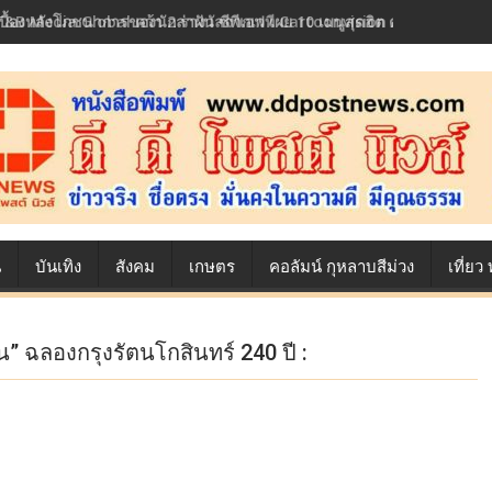
เบื้องหลังโภชนาการของนักล่าฝัน ซีพีเอฟ เผย 10 เมนูสุดฮิต ตลอดเส้นทาง
น
บันเทิง
สังคม
เกษตร
คอลัมน์ กุหลาบสีม่วง
เที่ย
ิน” ฉลองกรุงรัตนโกสินทร์ 240 ปี :