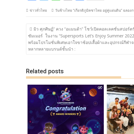
ac
w
n
o
h
ข่าวทั่วไทย
วันช้างไทย “เกียรติภูมิคชาไทย อยู่คู่แผ่นดิน” ฉลองกร
e
itt
e
p
ar
b
er
y
e
แนะแนว
มิว ศุภศิษฏ์” ควง “อแมนด้า” โชว์เปิดคอลเลคชั่นสปอร์ตร
o
Li
เรื่อง
ซัมเมอร์ ในงาน “Supersports Let’s Enjoy Summer 2022
o
n
พร้อมโปรโมชั่นพิเศษเอาใจขาช้อปเสื้อผ้าและอุปกรณ์กีฬา
หลากหลายแบรนด์ชั้นนำ :
k
k
Related posts