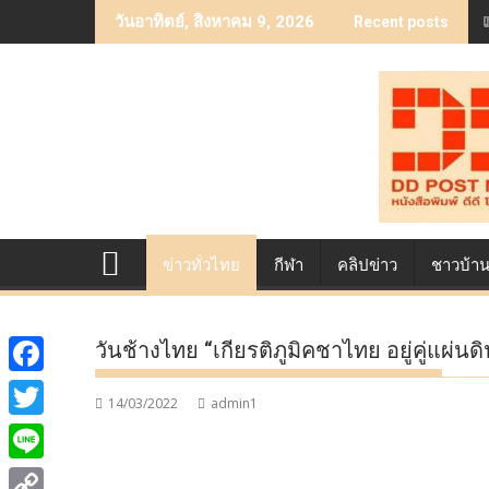
Skip
วันอาทิตย์, สิงหาคม 9, 2026
Recent posts
to
content
ข่าวทั่วไทย
กีฬา
คลิปข่าว
ชาวบ้า
วันช้างไทย “เกียรติภูมิคชาไทย อยู่คู่แผ่นด
F
14/03/2022
admin1
a
T
c
w
L