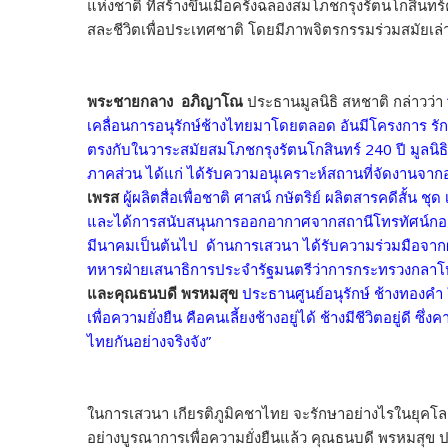
แห่งชาติ ที่สร้างขึ้นเมื่อครั้งฉลองสมโภชกรุงรัตนโกสินทร
สละชีวิตเพื่อประเทศชาติ โดยมีภาพจิตรกรรมร่วมสมัยเล่าเ
พระชายกลาง อภิญาโณ
ประธานมูลนิธิ สหชาติ กล่าวว่า
เคลื่อนการอนุรักษ์ช้างไทยมาโดยตลอด อันมีโครงการ รักคุณ
ตรงกับในวาระสมัยสมโภชกรุงรัตนโกสินทร์ 240 ปี มูลนิธิ
ภาคส่วน ได้แก่ ได้รับความอนุเคราะห์สถานที่จัดงานจา
เพรส
ผู้ผลิตสื่อเพื่อชาติ ศาสน์ กษัตริย์ ผลิตสารคดีสั้น
และได้การสนับสนุนการออกอากาศจากสถานีโทรทัศน์กองทัพ
มีนาคมเป็นต้นไป ด้านการเสวนา ได้รับความร่วมมือจากผู
ทหารฝ่ายเสนาธิการประจำรัฐมนตรีว่าการกระทรวงกลาโ
และคุณธนบดี พรหมสุข
ประธานศูนย์อนุรักษ์ ช้างทองคำ
เพื่อความยั่งยืน คือคนเลี้ยงช้างอยู่ได้ ช้างมีชีวิตอยู่ดี ซ
ไทยกันอย่างจริงจัง”
ในการเสวนา เกียรติภูมิคชาไทย จะรักษาอย่างไรในยุคโ
อย่างบูรณาการเพื่อความยั่งยืนแล้ว คุณธนบดี พรหมสุข 