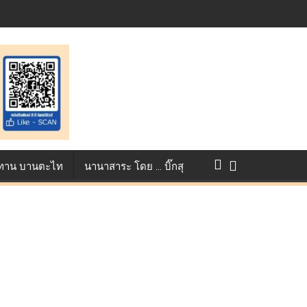
การแข่งขัน True AF 2026 :
ว ทาน บานตะไท
นานาสาระ โดย … บิ๊กสุ