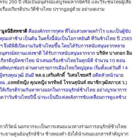
์ครบ 200 ปี เพื่อเป็นอนุสรณ์แด่บูรพมหากษัตริย์ และวีระชนไทยผู้เสีย
รื่องเกียรติประวัติช้างไทย ปรากฏอยู่ด้วย อย่างงดงาม
“
มูลนิธิสหชาติ
คือองค์กรการกุศล ที่ไม่แสวงหาผลกำไร และเป็นผู้ขับ
เท่าช้าง เป็นต้น ในครั้งนี้นับเป็นโอกาสอันดี ที่วันช้างไทย ปี 2565
ฯ จึงมีพิธีเปิดงานวันช้างไทยขึ้น โดยได้รับการสนับสนุนจากหลาย
กอนุสรณ์สถานแห่งชาติ ได้รับการสนับสนุนจากจาก
บริษัท บางกอก อิม
 ชุด เกียรติภูมิคชาไทย นำเสนอเรื่องช้างไทยในทุกมิติ จำนวน 10 ตอน
บกช่อง5 ผ่านทางรายการเมืองไทยใหญ่อุดม เริ่มตั้งแต่วันที่ 14
้ทรงคุณวุฒิ อันมี
พล.อ.เสริมศักดิ์ วิเศษไชยศรี
อดีตหัวหน้านาย
หม ,
แพทย์หญิง คุณหญิง พรทิพย์ โรจนสุนันท์
สมาชิกวุฒิสภา(ส.ว.)
 ให้เกียรติร่วมกันหาทางออกในการอนุรักษ์ช้างไทย อย่างบูรณาการ
ึ่งคาดว่าวันช้างไทยปีนี้ น่าจะเป็นปีแห่งพลังการขับเคลื่อนการดูแลช้าง
ลกาภิวัตน์ นอกจากจะเป็นการเสนอแนวทางร่วมการอนุรักษ์ช้างไทย
ประธานศูนย์อนุรักษ์ช้าง ช้างทองคำ ยังได้นำเสนอเอกสารสำคัญจาก