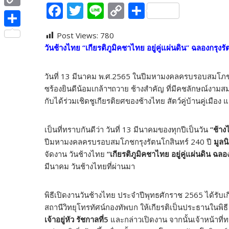
e
F
T
Li
C
S
i
i
C
b
ac
w
n
o
h
t
n
o
o
S
Post Views:
780
e
itt
e
p
ar
t
e
p
วันช้างไทย “เกียรติภูมิคชาไทย อยู่คู่แผ่นดิน” ฉลองกรุงรั
o
h
b
er
y
e
e
y
k
a
o
Li
r
วันที่ 13 มีนาคม พ.ศ.2565 ในปีมหามงคลครบรอบสมโภชกร
L
r
o
n
ซร้องยินดีน้อมเกล้าฯถวาย ช้างสำคัญ ที่มีคชลักษณ์งามสม
i
e
กับได้ร่วมเชิดชูเกียรติยศของช้างไทย สัตว์คู่บ้านคู่เมือ
k
k
n
k
เป็นที่ทราบกันดีว่า วันที่ 13 มีนาคมของทุกปีเป็นวัน
“ช้าง
ปีมหามงคลครบรอบสมโภชกรุงรัตนโกสินทร์ 240 ปี
มูลน
จัดงาน วันช้างไทย
“เกียรติภูมิคชาไทย อยู่คู่แผ่นดิน ฉลอ
มีนาคม วันช้างไทยที่ผ่านมา
พิธีเปิดงานวันช้างไทย ประจำปีพุทธศักราช 2565 ได้รับเ
สถานีวิทยุโทรทัศน์กองทัพบก ให้เกียรติเป็นประธานในพิธ
เจ้าอยู่หัว รัชกาลที่5
และกล่าวเปิดงาน จากนั้นเจ้าหน้าท