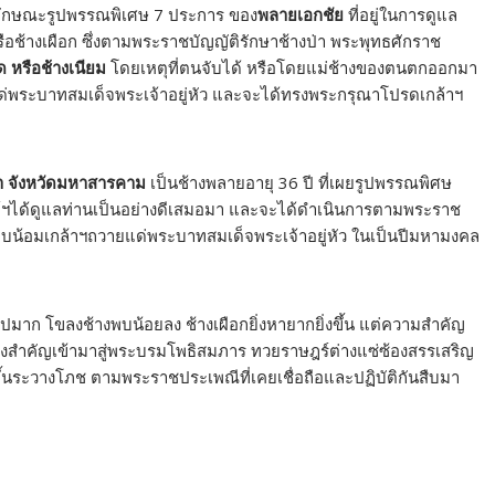
จลักษณะรูปพรรณพิเศษ 7 ประการ ของ
พลายเอกชัย
ที่อยู่ในการดูแล
หรือช้างเผือก ซึ่งตามพระราชบัญญัติรักษาช้างป่า พระพุทธศักราช
ด หรือช้างเนียม
โดยเหตุที่ตนจับได้ หรือโดยแม่ช้างของตนตกออกมา
ายแด่พระบาทสมเด็จพระเจ้าอยู่หัว และจะได้ทรงพระกรุณาโปรดเกล้าฯ
งคำ จังหวัดมหาสารคาม
เป็นช้างพลายอายุ 36 ปี ที่เผยรูปพรรณพิศษ
นย์ฯได้ดูแลท่านเป็นอย่างดีเสมอมา และจะได้ดำเนินการตามพระราช
ราบน้อมเกล้าฯถวายแด่พระบาทสมเด็จพระเจ้าอยู่หัว ในเป็นปีมหามงคล
มาก โขลงช้างพบน้อยลง ช้างเผือกยิ่งหายากยิ่งขึ้น แต่ความสำคัญ
ช้างสำคัญเข้ามาสู่พระบรมโพธิสมภาร ทวยราษฎร์ต่างแซ่ซ้องสรรเสริญ
นระวางโภช ตามพระราชประเพณีที่เคยเชื่อถือและปฏิบัติกันสืบมา