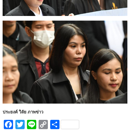
ประยงค์ วิลัย ภาพข่าว
F
T
Li
C
S