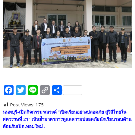
F
T
Li
C
S
ac
w
n
o
h
Post Views:
175
e
itt
e
p
ar
นนทบุรี-เปิดกิจกรรมรณรงค์ “เปิดเรียนอย่างปลอดภัย สู่วิถีไทยใน
b
er
y
e
ศตวรรษที่
21” เน้นย้ำมาตรการดูแลความปลอดภัยนักเรียนรอบด้าน
o
Li
ต้อนรับเปิดเทอมใหม่ :