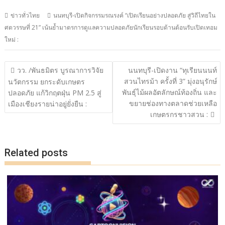
ac
w
n
o
h
ข่าวทั่วไทย
นนทบุรี-เปิดกิจกรรมรณรงค์ “เปิดเรียนอย่างปลอดภัย สู่วิถีไทยใน
e
itt
e
p
ar
ศตวรรษที่ 21” เน้นย้ำมาตรการดูแลความปลอดภัยนักเรียนรอบด้านต้อนรับเปิดเทอม
b
er
y
e
ใหม่ :
o
Li
o
n
แนะแนว
วว. /พันธมิตร บูรณาการวิจัย
นนทบุรี-เปิดงาน “ทุเรียนนนท์
เรื่อง
k
k
สวนไทรม้า ครั้งที่ 3” มุ่งอนุรักษ์
นวัตกรรม ยกระดับเกษตร
พันธุ์ไม้ผลอัตลักษณ์ท้องถิ่น และ
ปลอดภัย แก้วิกฤตฝุ่น PM 2.5 สู่
ขยายช่องทางตลาดช่วยเหลือ
เมืองเชียงรายน่าอยู่ยั่งยืน :
เกษตรกรชาวสวน :
Related posts