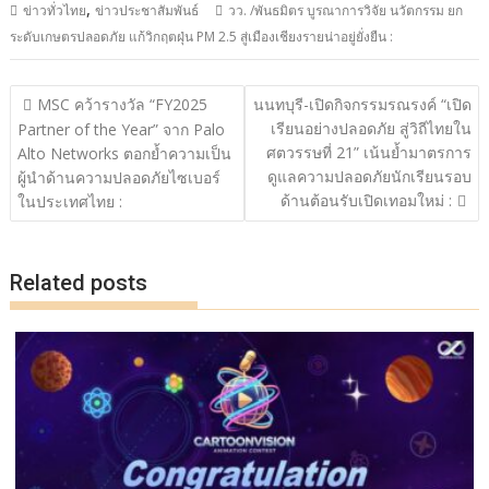
,
ข่าวทั่วไทย
ข่าวประชาสัมพันธ์
วว. /พันธมิตร บูรณาการวิจัย นวัตกรรม ยก
e
itt
e
p
ar
ระดับเกษตรปลอดภัย แก้วิกฤตฝุ่น PM 2.5 สู่เมืองเชียงรายน่าอยู่ยั่งยืน :
b
er
y
e
o
Li
แนะแนว
MSC คว้ารางวัล “FY2025
นนทบุรี-เปิดกิจกรรมรณรงค์ “เปิด
o
n
เรื่อง
เรียนอย่างปลอดภัย สู่วิถีไทยใน
Partner of the Year” จาก Palo
ศตวรรษที่ 21” เน้นย้ำมาตรการ
k
k
Alto Networks ตอกย้ำความเป็น
ดูแลความปลอดภัยนักเรียนรอบ
ผู้นำด้านความปลอดภัยไซเบอร์
ด้านต้อนรับเปิดเทอมใหม่ :
ในประเทศไทย :
Related posts