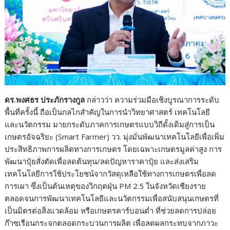
ดร.พงศธร ประภักรางกูล
กล่าวว่า ความร่วมมือเชิงบูรณาการระดับ
พื้นที่ครั้งนี้ ถือเป็นกลไกสำคัญในการนำวิทยาศาสตร์ เทคโนโลยี
และนวัตกรรม มายกระดับภาคการเกษตรแบบวิถีดั้งเดิมสู่การเป็น
เกษตรอัจฉริยะ (Smart Farmer) วว. มุ่งมั่นพัฒนาเทคโนโลยีเพื่อเพิ่ม
ประสิทธิภาพการผลิตทางการเกษตร โดยเฉพาะเกษตรมูลค่าสูง การ
พัฒนาปุ๋ยสั่งตัดเพื่อลดต้นทุน/ลดปัญหาราคาปุ๋ย และส่งเสริม
เทคโนโลยีการใช้ประโยชน์จากวัสดุเหลือใช้ทางการเกษตรเพื่อลด
การเผา ซึ่งเป็นต้นเหตุของวิกฤตฝุ่น PM 2.5 ในจังหวัดเชียงราย
ตลอดจนการพัฒนาเทคโนโลยีและนวัตกรรมเพื่อสนับสนุนเกษตรที่
เป็นมิตรต่อสิ่งแวดล้อม หรือเกษตรคาร์บอนต่ำ ที่ช่วยลดการปล่อย
ก๊าซเรือนกระจกตลอดกระบวนการผลิต เพื่อลดผลกระทบจากภาวะ