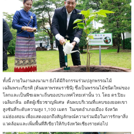
ทั้งนี้ ภายในงานลงนามฯ ยังได้มีกิจกรรมร่วมปลูกพรรณไม้
เฉลิมพระเกียรติ (ต้นมหาพรหมราชินี) ซึ่งเป็นพรรณไม้ชนิดใหม่ของ
โลกและเป็นพืชเฉพาะถิ่นของประเทศไทยเท่านั้น วว. โดย ดร.ปิยะ
เฉลิมกลิ่น อดีตผู้เชี่ยวชาญพิเศษ ค้นพบบริเวณที่แคบของยอดเขา
สูงชันที่ระดับความสูง 1,100 เมตร ในเขตอำเภอเมือง จังหวัด
แม่ฮ่องสอน เพื่อแสดงออกถึงสัญลักษณ์ความร่วมมือในการรักษาสิ่ง
แวดล้อมและเพิ่มพื้นที่สีเขียวให้กับจังหวัดเชียงรายต่อไป