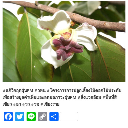
#แก้วิกฤตฝุ่นPM #วทน #โครงการการปลูกเลี้ยงไม้ดอกไม้ประดับ
เพื่อสร้างมูลค่าเพิ่มและลดมลภาวะฝุ่นPM #สิ่งแวดล้อม #พื้นที่สี
เขียว #อว #วว #วช #เชียงราย
F
T
Li
C
S
ac
w
n
o
h