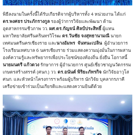
พิธีลงนามในครั้งนี้ได้รับเกียรติจากผู้บริหารทั้ง 4 หน่วยงาน ได้แก่
ดร.พงศธร ประภักรางกูล
รองผู้ว่าการวิจัยและพัฒนา ด้าน
อุตสาหกรรมชีวภาพ วว.
ผศ.ดร.กัญจน์ ศิลป์ประสิทธิ์
ผู้แทน
มหาวิทยาลัยศรีนครินทรวิโรฒ
ดร.วันชัย จงสุทธานามณี
นายก
เทศมนตรีนครเชียงราย และ
นางอัมพร จันทนะเปลิน
ผู้อำนวยการ
โรงเรียนเทศบาล 6 นครเชียงราย ร่วมแสดงความมุ่งมั่นในการผสาน
องค์ความรู้และทรัพยากรเพื่อประโยชน์ของท้องถิ่น ยั่งยืน โอกาสนี้
นายมนตรี แก้วดวง
รักษาการ ผู้อำนวยการ ศูนย์เชี่ยวชาญนวัตกรรม
เกษตรสร้างสรรค์ (ศนก.) วว.
ดร.อนันต์ พิริยะภัทรกิจ
นักวิจัยอาวุโส
ศนก. และหัวหน้าโครงการฯ พร้อมผู้บริหาร นักวิจัย บุคลากรภาคี
เครือข่ายเข้าร่วมเป็นเกียรติและแสดงความยินดีด้วย