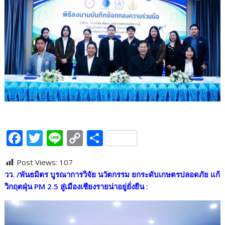
F
T
Li
C
S
ac
w
n
o
h
Post Views:
107
e
itt
e
p
ar
วว. /พันธมิตร บูรณาการวิจัย นวัตกรรม ยกระดับเกษตรปลอดภัย แก้
b
er
y
e
วิกฤตฝุ่น
PM 2.5 สู่เมืองเชียงรายน่าอยู่ยั่งยืน :
o
Li
o
n