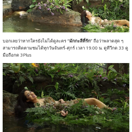
​บอกเลยว่าหากใครยังไม่ได้ดูละคร
“มักกะลีที่รัก”
ถือว่าพลาดสุด ๆ
สามารถติดตามชมได้ทุกวันจันทร์-ศุกร์ เวลา 19.00 น. ดูทีวีกด 33 ดู
มือถือกด 3Plus