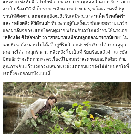
แห่งค่าย ชลลัมพี โปรดั๊กชั่น บอกเลยว่าคนดูชมหนักมากจริง ๆ ไม่ว่า
จะเป็นเรื่อง CG ที่เก็บรายละเอียดภาพสวยเว่อร์, พล็อตละครที่สนุก
ชวนให้ติดตาม แถมคนดูยังตะลึงกับเคมีพระนาง
“แม็ค วีรคณิศร์”
และ
“หลิงหลิง ศิริลักษณ์”
ที่ประกบคู่กันครั้งแรกก็ปล่อยความน่ารัก
ออกมาล้นจอกระแทกใจคนดูมาก พร้อมกับถาโถมคำชมให้นางเอก
“หลิงหลิง ศิริลักษณ์”
ว่า
“สวยมากเหมือนหลุดออกมาจากนิยาย”
ใน
ฉากที่เธอต้องนอนไม่ได้สติอยู่ที่ริมน้ำตกสายรุ้ง เรียกได้ว่าคนดูทุก
คนต่างได้ตกหลุมรักสาว หลิงหลิง ไปเป็นที่เรียบร้อยแล้วจ้า และยัง
ปักหลักว่าจะติดตามละครเรื่องนี้ไปจนกว่าละครจบเลยทีเดียว ด้วย
คุณภาพคับแก้วบวกกระแสมาแรงตั้งแต่ตอนแรกจึงไม่น่าแปลกใจที่
เรตติ้งจะออกมาปังแบบนี้