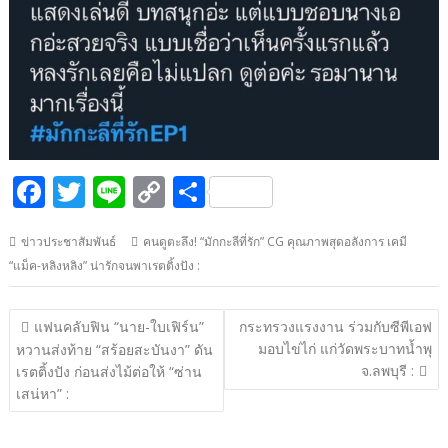
F
T
Li
C
S
ac
w
n
o
h
ข่าวประชาสัมพันธ์
คนดูตะลึง! “มักกะลีที่รัก” CG คุณภาพสุดอลังการ เคมี
e
itt
e
p
ar
“แม็ค-หลิงหลิง” น่ารักจนพาเรตติ้งปัง :
b
er
y
e
o
Li
แนะแนว
แฟนคลับฟิน “นาย-ใบเฟิร์น”
กระทรวงแรงงาน ร่วมกับซีพีเอฟ
o
n
เรื่อง
มอบไข่ไก่ แก่วัดพระบาทน้ำพุ
หวานส่งท้าย “สร้อยสะบันงา” ดัน
จ.ลพบุรี :
k
k
เรตติ้งปัง ก่อนส่งไม้ต่อให้ “ซ่าน
เสน่หา” :