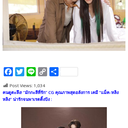
F
T
Li
C
S
ac
w
n
o
h
Post Views:
1,034
e
itt
e
p
ar
คนดูตะลึง! “มักกะลีที่รัก” CG คุณภาพสุดอลังการ เคมี “แม็ค-หลิง
b
er
y
e
หลิง” น่ารักจนพาเรตติ้งปัง :
o
Li
o
n
k
k