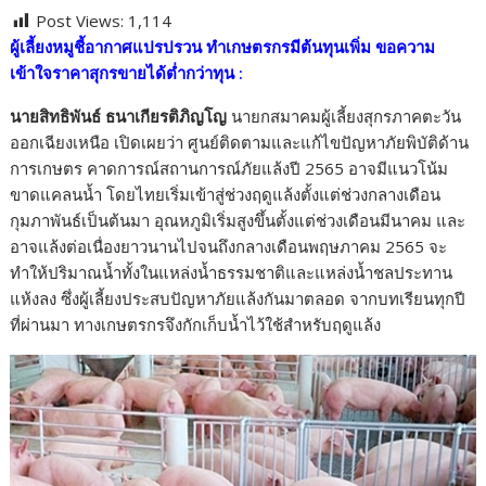
ac
w
n
o
h
Post Views:
1,114
e
itt
e
p
ar
ผู้เลี้ยงหมูชี้อากาศแปรปรวน ทำเกษตรกรมีต้นทุนเพิ่ม ขอความ
b
er
y
e
เข้าใจราคาสุกรขายได้ต่ำกว่าทุน :
o
Li
นายสิทธิพันธ์ ธนาเกียรติภิญโญ
นายกสมาคมผู้เลี้ยงสุกรภาคตะวัน
o
n
ออกเฉียงเหนือ เปิดเผยว่า ศูนย์ติดตามและแก้ไขปัญหาภัยพิบัติด้าน
k
k
การเกษตร คาดการณ์สถานการณ์ภัยแล้งปี 2565 อาจมีแนวโน้ม
ขาดแคลนน้ำ โดยไทยเริ่มเข้าสู่ช่วงฤดูแล้งตั้งแต่ช่วงกลางเดือน
กุมภาพันธ์เป็นต้นมา อุณหภูมิเริ่มสูงขึ้นตั้งแต่ช่วงเดือนมีนาคม และ
อาจแล้งต่อเนื่องยาวนานไปจนถึงกลางเดือนพฤษภาคม 2565 จะ
ทำให้ปริมาณน้ำทั้งในแหล่งน้ำธรรมชาติและแหล่งน้ำชลประทาน
แห้งลง ซึ่งผู้เลี้ยงประสบปัญหาภัยแล้งกันมาตลอด จากบทเรียนทุกปี
ที่ผ่านมา ทางเกษตรกรจึงกักเก็บน้ำไว้ใช้สำหรับฤดูแล้ง