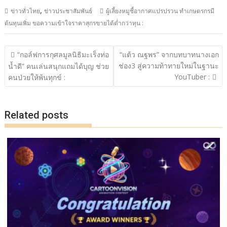
ac
w
n
o
h
,
ข่าวทั่วไทย
ข่าวประชาสัมพันธ์
ผู้เลี้ยงหมูชี้อากาศแปรปรวน ทำเกษตรกรมี
e
itt
e
p
ar
ต้นทุนเพิ่ม ขอความเข้าใจราคาสุกรขายได้ต่ำกว่าทุน :
b
er
y
e
o
Li
แนะแนว
“กอล์ฟการกุศลมูลนิธิมะเร็งท่อ
“แต้ว ณฐพร” จากบทบาทนางเอก
o
n
เรื่อง
ช่อง3 สู่ความท้าทายใหม่ในฐานะ
น้ำดี” คนเล่นสนุกแถมได้บุญ ช่วย
YouTuber :
k
k
คนป่วยให้พ้นทุกข์ :
Related posts