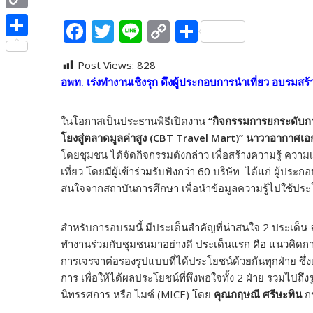
e
i
i
C
F
T
Li
C
S
b
t
n
o
ac
w
n
o
h
o
S
t
e
p
Post Views:
828
e
itt
e
p
ar
o
h
e
อพท. เร่งทำงานเชิงรุก ดึงผู้ประกอบการนำเที่ยว อบรมสร
y
b
er
y
e
k
a
r
L
o
Li
r
ในโอกาสเป็นประธานพิธีเปิดงาน
“กิจกรรมการยกระดับกา
i
o
n
e
โยงสู่ตลาดมูลค่าสูง (CBT Travel Mart)”
นาวาอากาศเอก
n
โดยชุมชน ได้จัดกิจกรรมดังกล่าว เพื่อสร้างความรู้ ความเ
k
k
เที่ยว โดยมีผู้เข้าร่วมรับฟังกว่า 60 บริษัท ได้แก่ ผู้ป
k
สนใจจากสถาบันการศึกษา เพื่อนำข้อมูลความรู้ไปใช้ปร
สำหรับการอบรมนี้ มีประเด็นสำคัญที่น่าสนใจ 2 ประเด็น จ
ทำงานร่วมกับชุมชนมาอย่างดี ประเด็นแรก คือ แนวคิดการ
การเจรจาต่อรองรูปแบบที่ได้ประโยชน์ด้วยกันทุกฝ่าย ซึ
การ เพื่อให้ได้ผลประโยชน์ที่พึงพอใจทั้ง 2 ฝ่าย รวม
นิทรรศการ หรือ ไมซ์ (MICE) โดย
คุณกฤษณี ศรีษะทิน
กร