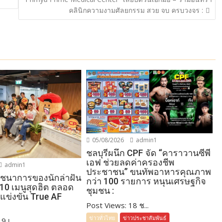
คลินิกความงามศัลยกรรม สวย จบ ครบวงจร :
05/08/2026
admin1
ชลบุรีผนึก CPF จัด “คาราวานซีพี
เอฟ ช่วยลดค่าครองชีพ
admin1
ประชาชน” ขนทัพอาหารคุณภาพ
โภชนาการของนักล่าฝัน
กว่า 100 รายการ หนุนเศรษฐกิจ
 10 เมนูสุดฮิต ตลอด
ชุมชน :
แข่งขัน True AF
Post Views: 18 ช...
ข่าวทั่วไทย
ข่าวประชาสัมพันธ์
 เ...