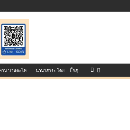
างการแข่งขัน True AF 2026 :
ว ทาน บานตะไท
นานาสาระ โดย … บิ๊กสุ