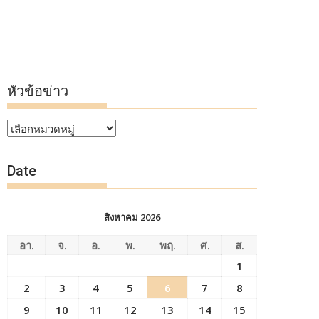
หัวข้อข่าว
หัวข้อ
ข่าว
Date
สิงหาคม 2026
อา.
จ.
อ.
พ.
พฤ.
ศ.
ส.
1
2
3
4
5
6
7
8
9
10
11
12
13
14
15