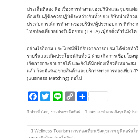
ประเด็นที่สอง คือ เรื่องการทำงานของบริษัทและชุมชนท่อง
ต้องเรียนรู้ข้อควรปฏิบัติระหว่างกันทั้งของบริษัทนำเที่
ประสบการณ์การทำงานของบริษัท/ผู้ประกอบการ ที่ทำงาน
ไทยท่องเที่ยวอย่างรับผิดชอบ (TRTA) /ผู้ก่อตั้งทัวร์เมิงไต
อย่างไรก็ตาม ประโยชน์ที่ได้รับจากการอบรม ได้ช่วยทำใ
ราบรื่นและเกิดประโยชน์กับทั้ง 2 ฝ่าย เกิดการเชื่อมโยงชุ
เกิดการกระจายรายได้ และยังได้นักท่องเที่ยวที่เหมาะสม
แล้ว ก็จะมีเสนอขายสินค้าและบริการทางการท่องเที่ยว (Pi
(Business Matching) ต่อไป
F
T
Li
C
S
ac
w
n
o
h
,
ข่าวทั่วไทย
ข่าวประชาสัมพันธ์
อพท. เร่งทำงานเชิงรุก ดึงผู้ป
e
itt
e
p
ar
b
er
y
e
แนะแนว
Wellness Tourism การท่องเที่ยวเชิงสุขภาพ ยูนิคอร์นให
o
Li
เรื่อง
เศรษฐกิจไทย “ยุคโควิด” :