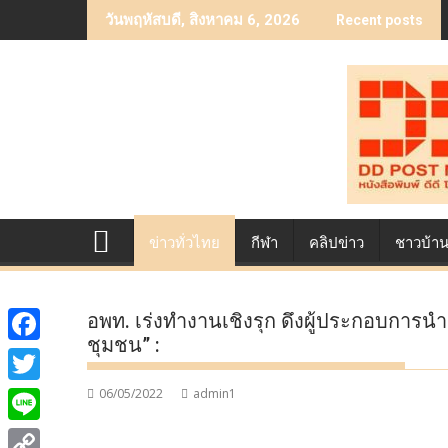
Skip
วันพฤหัสบดี, สิงหาคม 6, 2026
Recent posts
to
content
ข่าวทั่วไทย
กีฬา
คลิปข่าว
ชาวบ้า
อพท. เร่งทำงานเชิงรุก ดึงผู้ประกอบการนำ
ชุมชน” :
F
a
06/05/2022
admin1
T
c
w
L