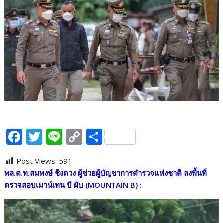
F
T
Li
C
S
ac
w
n
o
h
Post Views:
591
e
itt
e
p
ar
พล.ต.ท.สมพงษ์ ชิงดวง ผู้ช่วยผู้บัญชาการตำรวจแห่งชาติ ลงพื้นที่
b
er
y
e
ตรวจสอบเมาน์เทน บี ผับ (MOUNTAIN B) :
o
Li
o
n