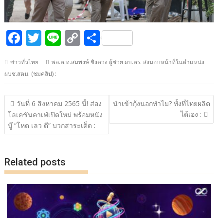
F
T
Li
C
S
ac
w
n
o
h
ข่าวทั่วไทย
พล.ต.ท.สมพงษ์ ชิงดวง ผู้ช่วย ผบ.ตร. ส่งมอบหน้าที่ในตำแหน่ง
e
itt
e
p
ar
ผบช.สตม. (ชมคลิป) :
b
er
y
e
o
Li
แนะแนว
วันที่ 6 สิงหาคม 2565 นี้! ส่อง
นำเข้ากุ้งนอกทำไม? ทั้งที่ไทยผลิต
o
n
เรื่อง
ได้เอง :
โลเคชันคาเฟ่เปิดใหม่ พร้อมหนัง
k
k
บู๊ “โหด เลว ดี” บวกสาระเด็ด :
Related posts