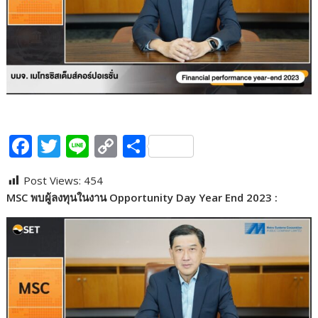
F
T
Li
C
S
ac
w
n
o
h
Post Views:
454
e
itt
e
p
ar
MSC
พบผู้ลงทุนในงาน
Opportunity Day Year End 2023 :
b
er
y
e
o
Li
o
n
k
k