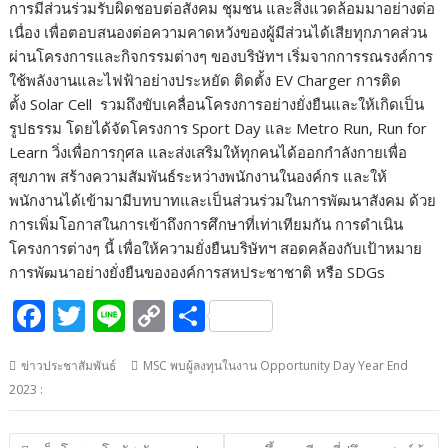
การมีส่วนร่วมรับผิดชอบต่อสังคม ชุมชน และสิ่งแวดล้อมมาอย่างต่อ
เนื่อง เพื่อตอบสนองต่อความคาดหวังของผู้มีส่วนได้เสียทุกภาคส่วน
ผ่านโครงการและกิจกรรมต่างๆ ของบริษัทฯ เริ่มจากการรณรงค์การ
ใช้พลังงานและไฟฟ้าอย่างประหยัด ติดตั้ง EV Charger การติด
ตั้ง Solar Cell รวมถึงขับเคลื่อนโครงการอย่างยั่งยืนและให้เกิดเป็น
รูปธรรม โดยได้จัดโครงการ Sport Day และ Metro Run, Run for
Learn วิ่งเพื่อการกุศล และส่งเสริมให้ทุกคนได้ออกกำลังกายเพื่อ
สุขภาพ สร้างความสัมพันธ์ระหว่างพนักงานในองค์กร และให้
พนักงานได้เข้ามามีบทบาทและเป็นส่วนร่วมในการพัฒนาสังคม ด้วย
การเพิ่มโอกาสในการเข้าถึงการศึกษาที่เท่าเทียมกัน การดำเนิน
โครงการต่างๆ นี้ เพื่อให้ความยั่งยืนบริษัทฯ สอดคล้องกับเป้าหมาย
การพัฒนาอย่างยั่งยืนขององค์การสหประชาชาติ หรือ SDGs
F
T
Li
C
S
ac
w
n
o
h
ข่าวประชาสัมพันธ์
MSC พบผู้ลงทุนในงาน Opportunity Day Year End
e
itt
e
p
ar
2023 :
b
er
y
e
o
Li
แนะแนว