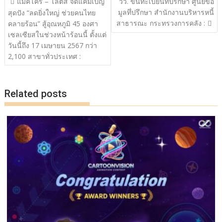
แม็คโคร – โลตัส จัดแคมเปญ
วว. ขึ้นทะเบียนที่ปรึกษา ศูนย์ข้อ
o
n
เรื่อง
มูลทึ่ปรึกษา สำนักงานบริหารหนี้
สุดปัง “ลดยิ่งใหญ่ ช่วยคนไทย
สาธารณะ กระทรวงการคลัง :
k
k
คลายร้อน” สู้อุณหภูมิ 45 องศา
เซลเซียสในช่วงหน้าร้อนนี้ ตั้งแต่
วันนี้ถึง 17 เมษายน 2567 กว่า
2,100 สาขาทั่วประเทศ :
Related posts