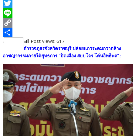
F
a
T
c
w
L
e
i
i
C
Post Views:
617
b
t
n
o
S
ตำรวจภูธรจังหวัดราชบุรี ปล่อยแถวระดมกวาดล้าง
o
t
e
p
h
อาชญากรรมภายใต้ยุทธการ “ปิดเมือง สยบโจร โค่นอิทธิพล” :
o
e
y
a
k
r
L
r
i
e
n
k