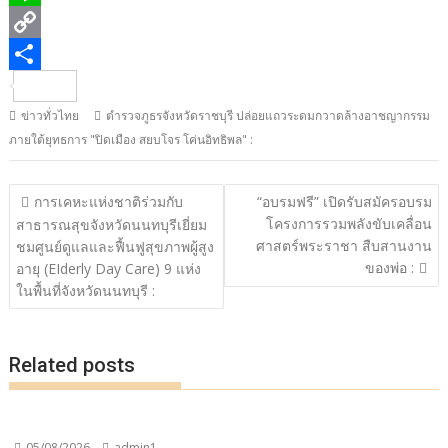
c
w
L
e
i
i
C
b
t
n
o
S
ข่าวทั่วไทย
ตำรวจภูธรจังหวัดราชบุรี ปล่อยแถวระดมกวาดล้างอาชญากรรม
o
t
e
p
h
ภายใต้ยุทธการ "ปิดเมือง สยบโจร โค่นอิทธิพล" :
o
e
y
a
k
r
L
r
แนะแนว
การเคหะแห่งชาติร่วมกับ
“อบรมฟรี” เปิดรับสมัครอบรม
i
e
เรื่อง
โครงการรวมพลังขับเคลื่อน
สาธารณสุขจังหวัดนนทบุรีเยี่ยม
ศาสตร์พระราชา สืบสานงาน
n
ชมศูนย์ดูแลและฟื้นฟูสุขภาพผู้สูง
ของพ่อ :
อายุ (EIderly Day Care) 9 แห่ง
k
ในพื้นที่จังหวัดนนทบุรี :
Related posts
05/08/2026
admin1