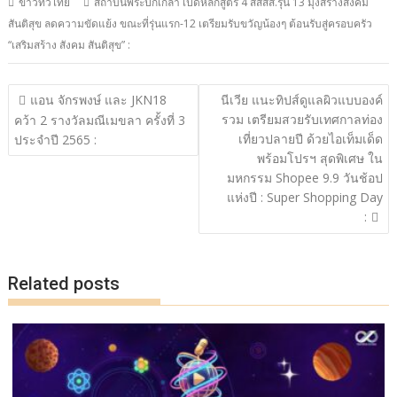
ข่าวทั่วไทย
สถาบันพระปกเกล้า เปิดหลักสูตร 4 สสสส.รุ่น 13 มุ่งสร้างสังคม
e
itt
e
p
ar
สันติสุข ลดความขัดแย้ง ขณะที่รุ่นแรก-12 เตรียมรับขวัญน้องๆ ต้อนรับสู่ครอบครัว
b
er
y
e
“เสริมสร้าง สังคม สันติสุข” :
o
Li
o
n
แนะแนว
แอน จักรพงษ์ และ JKN18
นีเวีย แนะทิปส์ดูแลผิวแบบองค์
เรื่อง
k
k
รวม เตรียมสวยรับเทศกาลท่อง
คว้า 2 รางวัลมณีเมขลา ครั้งที่ 3
เที่ยวปลายปี ด้วยไอเท็มเด็ด
ประจำปี 2565 :
พร้อมโปรฯ สุดพิเศษ ใน
มหกรรม Shopee 9.9 วันช้อป
แห่งปี : Super Shopping Day
:
Related posts