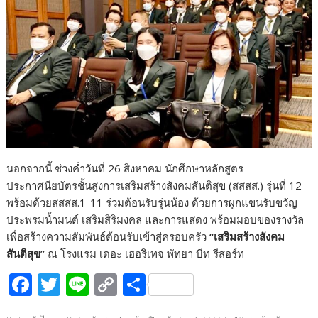
นอกจากนี้ ช่วงค่ำวันที่ 26 สิงหาคม นักศึกษาหลักสูตร
ประกาศนียบัตรชั้นสูงการเสริมสร้างสังคมสันติสุข (สสสส.) รุ่นที่ 12
พร้อมด้วยสสสส.1-11 ร่วมต้อนรับรุ่นน้อง ด้วยการผูกแขนรับขวัญ
ประพรมน้ำมนต์ เสริมสิริมงคล และการแสดง พร้อมมอบของรางวัล
เพื่อสร้างความสัมพันธ์ต้อนรับเข้าสู่ครอบครัว
“เสริมสร้างสังคม
สันติสุข”
ณ โรงแรม เดอะ เฮอริเทจ พัทยา บีท รีสอร์ท
F
T
Li
C
S
ac
w
n
o
h