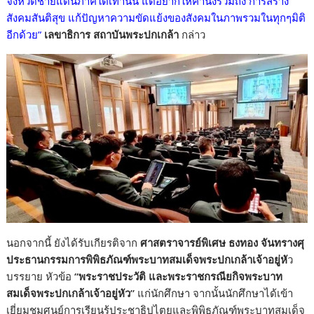
จังหวัดชายแดนภาคใต้เท่านั้น แต่อยากให้คำนึงรวมถึง การสร้าง
สังคมสันติสุข แก้ปัญหาความขัดแย้งของสังคมในภาพรวมในทุกๆมิติ
อีกด้วย”
เลขาธิการ สถาบันพระปกเกล้า
กล่าว
นอกจากนี้ ยังได้รับเกียรติจาก
ศาสตราจารย์พิเศษ ธงทอง จันทรางศุ
ประธานกรรมการพิพิธภัณฑ์พระบาทสมเด็จพระปกเกล้าเจ้าอยู่หั
ว
บรรยาย หัวข้อ
“พระราชประวัติ และพระราชกรณียกิจพระบาท
สมเด็จพระปกเกล้าเจ้าอยู่หัว”
แก่นักศึกษา จากนั้นนักศึกษาได้เข้า
เยี่ยมชมศูนย์การเรียนรู้ประชาธิปไตยและพิพิธภัณฑ์พระบาทสมเด็จ