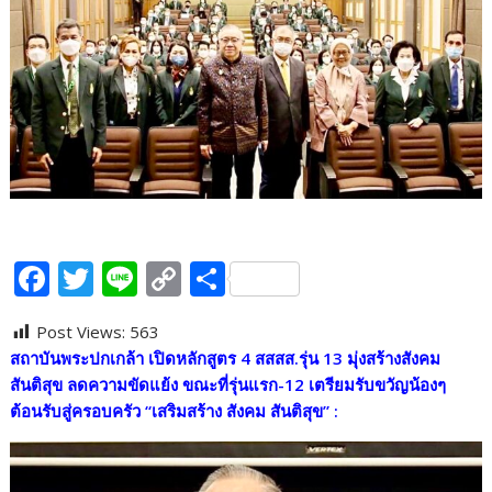
F
T
Li
C
S
ac
w
n
o
h
Post Views:
563
e
itt
e
p
ar
สถาบันพระปกเกล้า เปิดหลักสูตร 4 สสสส.รุ่น 13 มุ่งสร้างสังคม
b
er
y
e
สันติสุข ลดความขัดแย้ง ขณะที่รุ่นแรก-12 เตรียมรับขวัญน้องๆ
o
Li
ต้อนรับสู่ครอบครัว “เสริมสร้าง สังคม สันติสุข” :
o
n
k
k