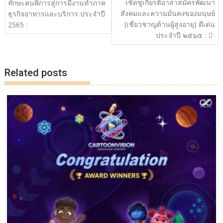
o
n
เรื่อง
เชิดชูเกียรติอาสาสมัครพัฒนา
ทักษะคนพิการสู่การมีงานทำภาค
สังคมและความมั่นคงของมนุษย์
k
k
ธุรกิจอาหารและบริการ ประจำปี
(เชี่ยวชาญด้านผู้สูงอายุ) ดีเด่น
2565 :
ประจำปี ๒๕๖๕ :
Related posts