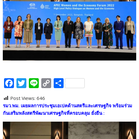
F
T
Li
C
S
ac
w
n
o
h
Post Views:
646
e
itt
e
p
ar
รมว.พม. เผยผลการประชุมเอเปคด้านสตรีและเศรษฐกิจ พร้อมร่วม
b
er
y
e
กันเสริมพลังสตรีพัฒนาเศรษฐกิจที่ครอบคลุม ยั่งยืน :
o
Li
o
n