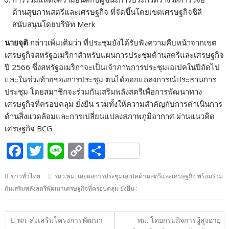
ด้านสุขภาพสตรีและเศรษฐกิจ ที่จัดขึ้นโดยเขตเศรษฐกิจชิลี
สนับสนุนโดยบริษัท Merk
นายจุติ
กล่าวเพิ่มเติมว่า ที่ประชุมยังได้รับฟังความคืบหน้าจากเขต
เศรษฐกิจสหรัฐอเมริกาสำหรับแผนการประชุมด้านสตรีและเศรษฐกิจ
ปี 2566 ซึ่งสหรัฐอเมริกาจะเป็นเจ้าภาพการประชุมเอเปคในปีถัดไป
และในช่วงท้ายของการประชุม ตนได้ออกแถลงการณ์ประธานการ
ประชุม โดยสมาชิกจะร่วมกันเสริมพลังสตรีเพื่อการพัฒนาทาง
เศรษฐกิจที่ครอบคลุม ยั่งยืน รวมทั้งให้ความสำคัญกับการดำเนินการ
ด้านสิ่งแวดล้อมและการเปลี่ยนแปลงสภาพภูมิอากาศ ผ่านแนวคิด
เศรษฐกิจ BCG
F
T
Li
C
S
ac
w
n
o
h
ข่าวทั่วไทย
รมว.พม. เผยผลการประชุมเอเปคด้านสตรีและเศรษฐกิจ พร้อมร่วม
e
itt
e
p
ar
กันเสริมพลังสตรีพัฒนาเศรษฐกิจที่ครอบคลุม ยั่งยืน :
b
er
y
e
o
Li
แนะแนว
พก. ส่งเสริมโครงการพัฒนา
พม. โดยกรมกิจการผู้สูงอายุ