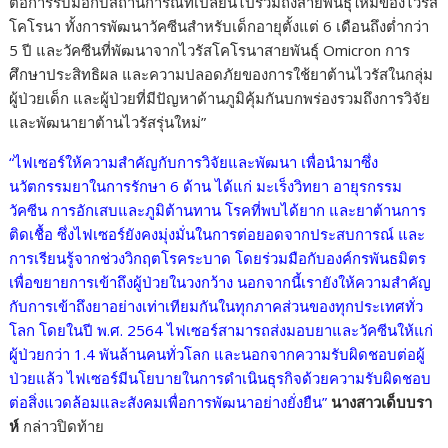
ต่อการรับมือกับสถานการณ์ที่เปลี่ยนไปรวมถึงสายพันธุ์ใหม่ของไวรัส
โคโรนา ทั้งการพัฒนาวัคซีนสำหรับเด็กอายุตั้งแต่ 6 เดือนถึงต่ำกว่า
5 ปี และวัคซีนที่พัฒนาจากไวรัสโคโรนาสายพันธุ์ Omicron การ
ศึกษาประสิทธิผล และความปลอดภัยของการใช้ยาต้านไวรัสในกลุ่ม
ผู้ป่วยเด็ก และผู้ป่วยที่มีปัญหาด้านภูมิคุ้มกันบกพร่องรวมถึงการวิจัย
และพัฒนายาต้านไวรัสรุ่นใหม่”
“ไฟเซอร์ให้ความสำคัญกับการวิจัยและพัฒนา เพื่อนำมาซึ่ง
นวัตกรรมยาในการรักษา 6 ด้าน ได้แก่ มะเร็งวิทยา อายุรกรรม
วัคซีน การอักเสบและภูมิต้านทาน โรคที่พบได้ยาก และยาต้านการ
ติดเชื้อ ซึ่งไฟเซอร์ยังคงมุ่งมั่นในการต่อยอดจากประสบการณ์ และ
การเรียนรู้จากช่วงวิกฤตโรคระบาด โดยร่วมมือกับองค์กรพันธมิตร
เพื่อขยายการเข้าถึงผู้ป่วยในวงกว้าง นอกจากนี้เรายังให้ความสำคัญ
กับการเข้าถึงยาอย่างเท่าเทียมกันในทุกภาคส่วนของทุกประเทศทั่ว
โลก โดยในปี พ.ศ. 2564 ไฟเซอร์สามารถส่งมอบยาและวัคซีนให้แก่
ผู้ป่วยกว่า 1.4 พันล้านคนทั่วโลก และนอกจากความรับผิดชอบต่อผู้
ป่วยแล้ว ไฟเซอร์มีนโยบายในการดำเนินธุรกิจด้วยความรับผิดชอบ
ต่อสิ่งแวดล้อมและสังคมเพื่อการพัฒนาอย่างยั่งยืน”
นางสาวเด็บบรา
ห์
กล่าวปิดท้าย