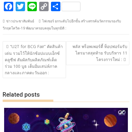
F
T
Li
C
S
ac
w
n
o
h
ข่าวประชาสัมพันธ์
ไฟเซอร์ ยกระดับไปอีกขั้น สร้างสรรค์นวัตกรรมรองรับ
e
itt
e
p
ar
วิกฤตโควิด-19 พัฒนาครอบคลุมในทุกมิติ :
b
er
y
e
o
Li
แนะแนว
“U2T for BCG Fair” คัดสินค้า
พลัส พร็อพเพอร์ตี้ ท็อปฟอร์มรับ
o
n
เรื่อง
ไตรมาสสุดท้าย รับบริหาร 11
เด่น รวมไว้ให้นักช้อปแบบเอ็กซ์
โครงการใหม่ :
k
k
คลูซีฟ สัมผัสกับผลิตภัณฑ์เด็ด
ร่วม 100 บูธ เต็มอิ่มเสน่ห์ภาค
กลางและภาคตะวันออก :
Related posts