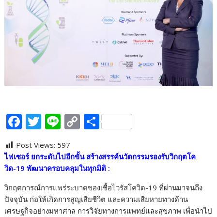
F
T
Li
C
S
ac
w
n
o
h
Post Views:
597
e
itt
e
p
ar
ไฟเซอร์ ยกระดับไปอีกขั้น สร้างสรรค์นวัตกรรมรองรับวิกฤตโค
b
er
y
e
วิด-
19 พัฒนาครอบคลุมในทุกมิติ :
o
Li
วิกฤตการณ์การแพร่ระบาดของเชื้อไวรัสโควิด-19 ที่ผ่านมาจนถึง
o
n
ปัจจุบัน ก่อให้เกิดการสูญเสียชีวิต และความเสียหายทางด้าน
k
k
เศรษฐกิจอย่างมหาศาล การวิจัยทางการแพทย์และสุขภาพ เพื่อนำไป