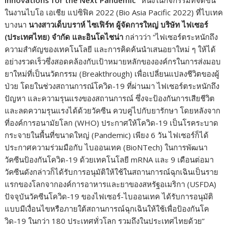
Innovations for the Next Pandemic”
หนึ่งในกิจกรรมที่จัดขึ้น
ในงานไบโอ เอเชีย แปซิฟิค 2022 (Bio Asia Pacific 2022) ที่ไบเทค
บางนา
นางสาวเด็บบราห์ ไซเฟิร์ท ผู้จัดการใหญ่ บริษัท ไฟเซอร์
(ประเทศไทย) จำกัด และอินโดไชน่า
กล่าวว่า “ไฟเซอร์ตระหนักถึง
ความสำคัญของเทคโนโลยี และการคิดค้นนำเสนอยาใหม่ ๆ ให้ได้
อย่างรวดเร็วซึ่งสอดคล้องกับเป้าหมายหลักขององค์กรในการส่งมอบ
ยาใหม่ที่เป็นนวัตกรรม (Breakthrough) เพื่อเปลี่ยนแปลงชีวิตของผู้
ป่วย โดยในช่วงสถานการณ์โควิด-19 ที่ผ่านมา ไฟเซอร์ตระหนักถึง
ปัญหา และความรุนแรงของสถานการณ์ ซึ่งจะป้องกันการเสียชีวิต
และลดความรุนแรงได้ด้วยวัคซีน ควบคู่ไปกับยารักษา โดยหลังจาก
ที่องค์การอนามัยโลก (WHO) ประกาศให้โควิด-19 เป็นโรคระบาด
กระจายในพื้นที่ขนาดใหญ่ (Pandemic) เพียง 6 วัน ไฟเซอร์ก็ได้
ประกาศความร่วมมือกับ ไบออนเทค (BioNTech) ในการพัฒนา
วัคซีนป้องกันโควิด-19 ด้วยเทคโนโลยี mRNA และ 9 เดือนต่อมา
วัคซีนดังกล่าวก็ได้รับการอนุมัติให้ใช้ในสถานการณ์ฉุกเฉินเป็นราย
แรกของโลกจากองค์การอาหารและยาของสหรัฐอเมริกา (USFDA)
ปัจจุบันวัคซีนโควิด-19 ของไฟเซอร์-ไบออนเทค ได้รับการอนุมัติ
แบบมีเงื่อนไขหรือภายใต้สถานการณ์ฉุกเฉินให้ใช้เพื่อป้องกันโค
วิด-19 ในกว่า 180 ประเทศทั่วโลก รวมถึงในประเทศไทยด้วย”