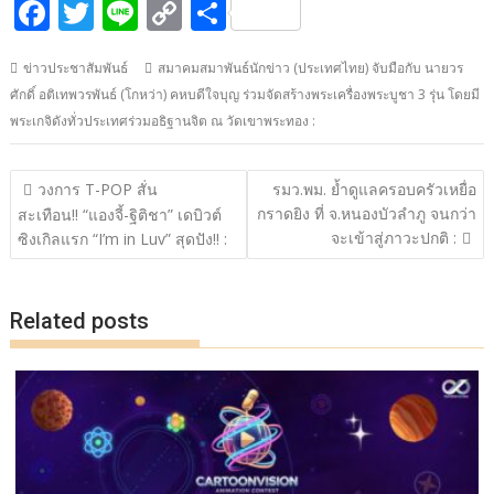
F
T
Li
C
S
ac
w
n
o
h
ข่าวประชาสัมพันธ์
สมาคมสมาพันธ์นักข่าว (ประเทศไทย) จับมือกับ นายวร
e
itt
e
p
ar
ศักดิ์ อติเทพวรพันธ์ (โกหว่า) คหบดีใจบุญ ร่วมจัดสร้างพระเครื่องพระบูชา 3 รุ่น โดยมี
b
er
y
e
พระเกจิดังทั่วประเทศร่วมอธิฐานจิต ณ วัดเขาพระทอง :
o
Li
o
n
แนะแนว
วงการ T-POP สั่น
รมว.พม. ย้ำดูแลครอบครัวเหยื่อ
เรื่อง
k
k
กราดยิง ที่ จ.หนองบัวลำภู จนกว่า
สะเทือน!! “แองจี้-ฐิติชา” เดบิวต์
จะเข้าสู่ภาวะปกติ :
ซิงเกิลแรก “I’m in Luv” สุดปัง!! :
Related posts