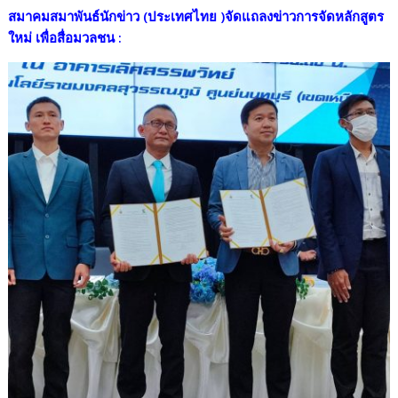
e
itt
e
p
ar
สมาคมสมาพันธ์นักข่าว (ประเทศไทย )จัดแถลงข่าวการจัดหลักสูตร
b
er
y
e
ใหม่ เพื่อสื่อมวลชน
:
o
Li
o
n
k
k