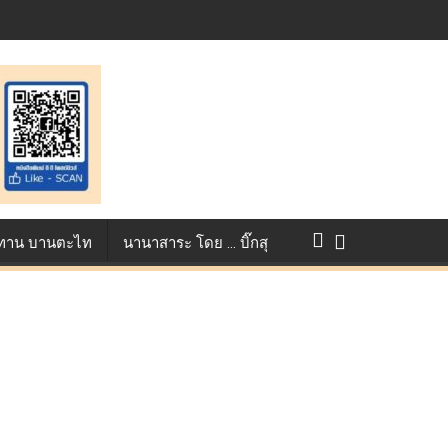
างการแข่งขัน True AF 2026 :
ว ทาน บานตะไท
นานาสาระ โดย … บิ๊กสุ