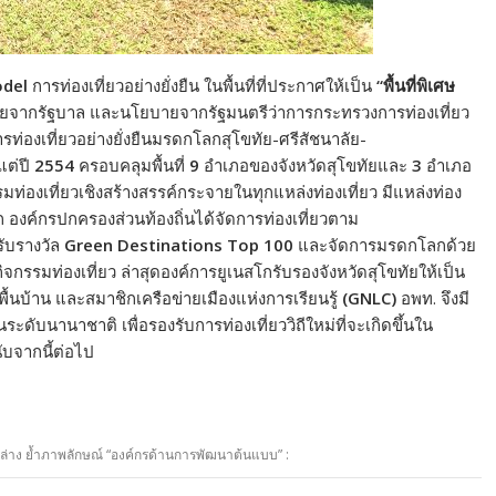
del
การท่องเที่ยวอย่างยั่งยืน ในพื้นที่ที่ประกาศให้เป็น
“พื้นที่พิเศษ
หมายจากรัฐบาล และนโยบายจากรัฐมนตรีว่าการกระทรวงการท่องเที่ยว
การท่องเที่ยวอย่างยั่งยืนมรดกโลกสุโขทัย-ศรีสัชนาลัย-
ต่ปี
2554
ครอบคลุมพื้นที่
9
อำเภอของจังหวัดสุโขทัยและ
3
อำเภอ
องเที่ยวเชิงสร้างสรรค์กระจายในทุกแหล่งท่องเที่ยว มีแหล่งท่อง
องค์กรปกครองส่วนท้องถิ่นได้จัดการท่องเที่ยวตาม
รับรางวัล
Green Destinations Top 100
และจัดการมรดกโลกด้วย
กรรมท่องเที่ยว ล่าสุดองค์การยูเนสโกรับรองจังหวัดสุโขทัยให้เป็น
้นบ้าน และสมาชิกเครือข่ายเมืองแห่งการเรียนรู้
(GNLC)
อพท. จึงมี
ดับนานาชาติ เพื่อรองรับการท่องเที่ยววิถีใหม่ที่จะเกิดขึ้นใน
บจากนี้ต่อไป
อนล่าง ย้ำภาพลักษณ์ “องค์กรด้านการพัฒนาต้นแบบ” :