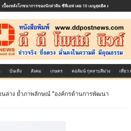
เบื้องหลังโภชนาการของนักล่าฝัน ซีพีเอฟ เผย 10 เมนูสุดฮิต ตลอดเส้นท
น
บันเทิง
สังคม
เกษตร
คอลัมน์ กุหลาบสีม่วง
เที่ย
อตอนล่าง ย้ำภาพลักษณ์ “องค์กรด้านการพัฒนา