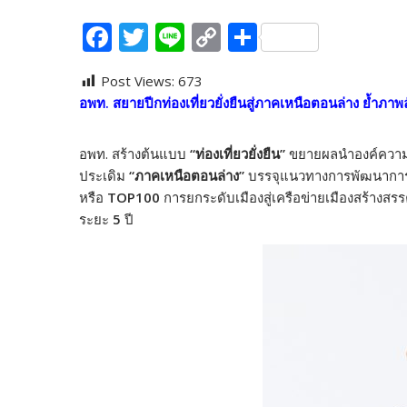
F
T
Li
C
S
ac
w
n
o
h
Post Views:
673
e
itt
e
p
ar
อพท. สยายปีกท่องเที่ยวยั่งยืนสู่ภาคเหนือตอนล่าง
ย้ำภาพล
b
er
y
e
o
Li
อพท. สร้างต้นแบบ
“ท่องเที่ยวยั่งยืน”
ขยายผลนำองค์ความรู
o
n
ประเดิม
“ภาคเหนือตอนล่าง”
บรรจุแนวทางการพัฒนาการ
หรือ
TOP100
การยกระดับเมืองสู่เครือข่ายเมืองสร้างสร
k
k
ระยะ
5
ปี