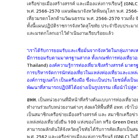
เครือข่ายเมืองสร้างสรรค์ และเมืองแห่งการเรียนรู้
(GNLC
พ.ศ.
2566-2570
แผนพัฒนาจังหวัดพิษณุโลก พ.ศ.
2566
เที่ยวมรดกโลกด้านวัฒนธรรม พ.ศ.
2566-2570
รวมทั้ง 
ทั้งนี้แผนปฏิบัติราชการจังหวัดสุโขทัย ประจำปีงบประมา
และมรดกโลกเอาไว้ดำเนินงานเรียบร้อยแล้ว
“เราได้รับการยอมรับและเชื่อมั่นจากจังหวัดในกลุ่มภาคเห
มีการยอมรับตามมาตรฐานสากล ทั้งเกณฑ์การท่องเที่ยวอย
Thailand)
องค์ความรู้การท่องเที่ยวเชิงสร้างสรรค์ มาตรฐ
การบริหารจัดการนักท่องเที่ยวในแหล่งท่องเที่ยวและแห
องค์การยูเนสโก เป็นเครื่องมือ ซึ่งจะเป็นประโยชน์ทั้ง
พัฒนาที่สามารถปฏิบัติได้อย่างเป็นรูปธรรม เพื่อนำไปสู
อพท.
เป็นหน่วยงานที่มีหน้าที่สร้างต้นแบบการท่องเที่ย
ทำงานร่วมกับหน่วยงานต่างๆ ส่งผลให้พื้นที่ที่ อพท. เข้า
เป็นสมาชิกเครือข่ายเมืองสร้างสรรค์ และ สมาชิกเครือข่า
แหล่งท่องเที่ยวยั่งยืน
100
แห่งของโลก หรือ
Green Dest
สามารถผลักดันให้จังหวัดสุโขทัยได้รับการคัดเลือกเป็นส
พ.ศ.
2562
และเครือข่ายเมืองแห่งการเรียนรู้
(GNLC)
ในป