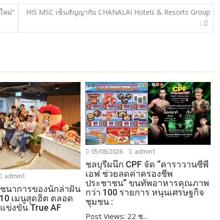
ใหม่”
HIS MSC เซ็นสัญญากับ CHANALAI Hotels & Resorts Group
:
05/08/2026
admin1
ชลบุรีผนึก CPF จัด “คาราวานซีพี
เอฟ ช่วยลดค่าครองชีพ
admin1
ประชาชน” ขนทัพอาหารคุณภาพ
โภชนาการของนักล่าฝัน
กว่า 100 รายการ หนุนเศรษฐกิจ
 10 เมนูสุดฮิต ตลอด
ชุมชน :
แข่งขัน True AF
Post Views: 22 ช...