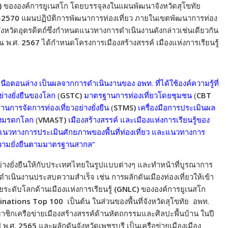
)
ขององค์การยูเนสโก โดยบรรจุลงในแผนพัฒนาจังหวัดสุโขทัย
-2570
แผนปฏิบัติการพัฒนาการท่องเที่ยว ภายในเขตพัฒนาการท่อง
จังหวัดอุตรดิตถ์ซึ่งกำหนดแนวทางการดำเนินงานดังกล่าวเช่นเดียวกัน
ณ พ.ศ.
2567
ได้กำหนดโครงการเมืองสร้างสรรค์ เมืองแห่งการเรียนรู้
นือตอนล่าง เป็นผลจากการดำเนินงานของ อพท. ที่ได้ใช้องค์ความรู้ที่
่างยั่งยืนของโลก
(
GSTC)
มาตรฐานการท่องเที่ยวโดยชุมชน
(
CBT
านการจัดการท่องเที่ยวอย่างยั่งยืน
(
STMS)
เครื่องมือการประเมินผล
ล่งมรดกโลก
(
VMAST)
เมืองสร้างสรรค์ และเมืองแห่งการเรียนรู้ของ
เป็นแนวทางการประเมินศักยภาพของพื้นที่ท่องเที่ยว และแนวทางการ
่ความยั่งยืนตามมาตรฐานสากล”
วอย่างยั่งยืนให้กับประเทศไทยในรูปแบบต่างๆ และทำหน้าที่บูรณาการ
ไปดำเนินงานประสบความสำเร็จ เช่น การผลักดันเมืองท่องเที่ยวให้เข้า
ยระดับโลกด้านเมืองแห่งการเรียนรู้
(GNLC)
ขององค์การยูเนสโก
inations Top 100
เป็นต้น ในส่วนของพื้นที่จังหวัดสุโขทัย
อพท.
มาชิกเครือข่ายเมืองสร้างสรรค์ด้านหัตถกรรมและศิลปะพื้นบ้าน ในปี
ี พ.ศ.
2565
และผลักดันจังหวัดเพชรบุรี เป็นเครือข่ายเมืองเมือง