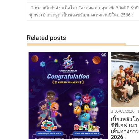
b
er
y
e
แนะแนว
พม. ผนึกกำลัง แม็คโคร “ส่งต่อความสุข เพื่อชีวิตดีดี รับปี
o
Li
เรื่อง
ชู กระเป๋ากระจูด เป็นของขวัญช่วงเทศกาลปีใหม่ 2566 :
o
n
k
k
Related posts
05/08/2026
เบื้องหลัง
ซีพีเอฟ เผย
เส้นทางการ
2026 :