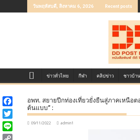
Skip
วันพฤหัสบดี, สิงหาคม 6, 2026
Recent posts
to
content
ข่าวทั่วไทย
กีฬา
คลิปข่าว
ชาวบ้า
อพท. สยายปีกท่องเที่ยวยั่งยืนสู่ภาคเหนื
ต้นแบบ” :
F
a
09/11/2022
admin1
T
c
w
L