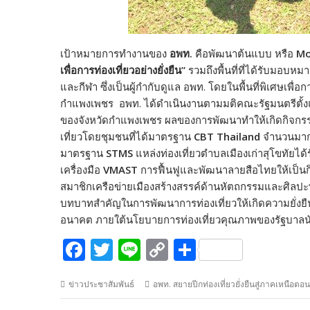
เป้าหมายการทำงานของ
อพท.
คือพัฒนาต้นแบบ หรือ
Mo
เพื่อการท่องเที่ยวอย่างยั่งยืน”
รวมถึงพื้นที่ที่ได้รับมอบ
และกีฬา ซึ่งเป็นผู้กำกับดูแล อพท. โดยในพื้นที่พิเศษเพื่อ
กำแพงเพชร
อพท. ได้ดำเนินงานตามมติคณะรัฐมนตรีตั้งแ
ของจังหวัดกำแพงเพชร ผลของการพัฒนาทำให้เกิดกิจกรรมท่
เที่ยวโดยชุมชนที่ได้มาตรฐาน
CBT Thailand
จำนวนมาก 
มาตรฐาน
STMS
แหล่งท่องเที่ยวตำบลเมืองเก่าสุโขทัยได้
เครื่องมือ
VMAST
การฟื้นฟูและพัฒนาลายสือไทยให้เป็นกิจ
สมาชิกเครือข่ายเมืองสร้างสรรค์ด้านหัตถกรรมและศิลปะพื
บทบาทสำคัญในการพัฒนาการท่องเที่ยวให้เกิดความยั่งยืนระ
อนาคต ภายใต้นโยบายการท่องเที่ยวคุณภาพของรัฐบาลนั
F
T
Li
C
S
ac
w
n
o
h
ข่าวประชาสัมพันธ์
อพท. สยายปีกท่องเที่ยวยั่งยืนสู่ภาคเหนือต
e
itt
e
p
ar