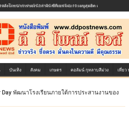
้องหลังโภชนาการของนักล่าฝัน ซีพีเอฟ เผย 10 เมนูสุดฮิต ตลอดเส้นทางการ
น
บันเทิง
สังคม
เกษตร
คอลัมน์ กุหลาบสีม่วง
เที่ย
er Day พัฒนาโรงเรียนภายใต้การประสานงานของ