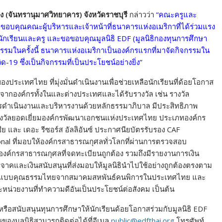
อง (จันทรานุมาศวิทยาคาร) จังหวัดราชบุรี
กล่าวว่า
“คณะครูและ
ขอบคุณคณะผู้บริหารและเจ้าหน้าที่ธนาคารแห่งอเมริกาที่ได้ร่วมแรง
นักเรียนและครู และขอขอบคุณมูลนิธิ EDF (มูลนิธิกองทุนการศึกษา
กรรมในครั้งนี้ ธนาคารแห่งอเมริกาเป็นองค์กรแรกที่มาจัดกิจกรรมใน
19 ซึ่งเป็นกิจกรรมที่เป็นประโยชน์อย่างยิ่ง”
งประเทศไทย ที่มุ่งมั่นดำเนินงานเพื่อช่วยเหลือนักเรียนที่ด้อยโอกาส
รับจากองค์กรทั้งในและต่างประเทศและได้รับรางวัล เช่น รางวัล
ดำเนินงานและบริหารงานด้วยหลักธรรมาภิบาล มีประสิทธิภาพ
างวัลยอดเยี่ยมองค์กรพัฒนาเอกชนแห่งประเทศไทย ประเภทองค์กร
ชีย และ เดอะ รีซอร์ส อัลลิอันซ์ ประกาศนียบัตรรับรอง CAF
onal ที่มอบให้องค์กรสาธารณกุศลทั่วโลกที่ผ่านการตรวจสอบ
ค์กรสาธารณกุศลที่จดทะเบียนถูกต้อง รวมถึงมีรายงานการเงิน
าคและเงินสนับสนุนที่ส่งมอบให้มูลนิธินำไปใช้อย่างถูกต้องตรงตาม
นดีต้นแบบคุณธรรมไทยจากสมาคมสหพันธ์คนพิการในประเทศไทย และ
่วยงานที่ทำความดีอันเป็นประโยชน์ต่อสังคม เป็นต้น
 หรือสนับสนุนทุนการศึกษาให้นักเรียนด้อยโอกาสร่วมกับมูลนิธิ EDF
ของมูลนิธิสามารถติดต่อได้ที่อีเมล
public@edfthai.org
โทรศัพท์