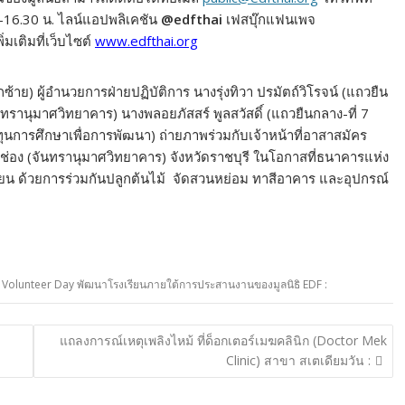
0-16.30 น. ไลน์แอปพลิเคชัน
@edfthai
เฟสบุ๊กแฟนเพจ
่มเติมที่เว็บไซต์
www.edfthai.org
ากซ้าย) ผู้อำนวยการฝ่ายปฏิบัติการ นางรุ่งทิวา ปรมัตถ์วิโรจน์ (แถวยืน
ันทรานุมาศวิทยาคาร) นางพลอยภัสสร์ พูลสวัสดิ์ (แถวยืนกลาง-ที่ 7
ทุนการศึกษาเพื่อการพัฒนา) ถ่ายภาพร่วมกับเจ้าหน้าที่อาสาสมัคร
่อง (จันทรานุมาศวิทยาคาร) จังหวัดราชบุรี ในโอกาสที่ธนาคารแห่ง
ยน ด้วยการร่วมกันปลูกต้นไม้ จัดสวนหย่อม ทาสีอาคาร และอุปกรณ์
 Volunteer Day พัฒนาโรงเรียนภายใต้การประสานงานของมูลนิธิ EDF :
แถลงการณ์เหตุเพลิงไหม้ ที่ด็อกเตอร์เมฆคลินิก (Doctor Mek
Clinic) สาขา สเตเดียมวัน :