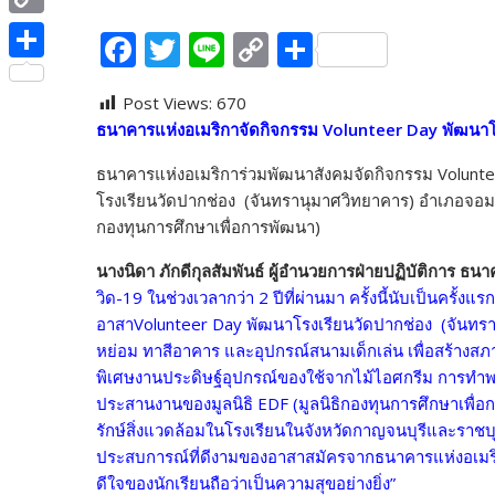
e
i
i
C
F
T
Li
C
S
b
t
n
o
ac
w
n
o
h
o
S
t
e
p
Post Views:
670
e
itt
e
p
ar
o
h
e
ธนาคารแห่งอเมริกาจัดกิจกรรม
Volunteer Day พัฒนาโร
y
b
er
y
e
k
a
r
L
ธนาคารแห่งอเมริการ่วมพัฒนาสังคมจัดกิจกรรม Volunt
o
Li
r
โรงเรียนวัดปากช่อง (จันทรานุมาศวิทยาคาร) อำเภอจอมบึ
i
o
n
e
กองทุนการศึกษาเพื่อการพัฒนา)
n
k
k
นางนิดา ภักดีกุลสัมพันธ์ ผู้อำนวยการฝ่ายปฏิบัติการ ธน
k
วิด-19 ในช่วงเวลากว่า 2 ปีที่ผ่านมา ครั้งนี้นับเป็นครั
อาสาVolunteer Day พัฒนาโรงเรียนวัดปากช่อง (จันทรานุ
หย่อม ทาสีอาคาร และอุปกรณ์สนามเด็กเล่น เพื่อสร้างส
พิเศษงานประดิษฐ์อุปกรณ์ของใช้จากไม้ไอศกรีม การทำพว
ประสานงานของมูลนิธิ EDF (มูลนิธิกองทุนการศึกษาเพื่อ
รักษ์สิ่งแวดล้อมในโรงเรียนในจังหวัดกาญจนบุรีและราชบุร
ประสบการณ์ที่ดีงามของอาสาสมัครจากธนาคารแห่งอเมริกา
ดีใจของนักเรียนถือว่าเป็นความสุขอย่างยิ่ง”