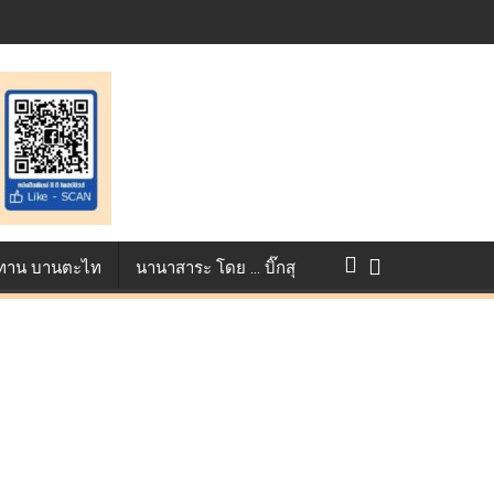
แข่งขัน True AF 2026 :
ว ทาน บานตะไท
นานาสาระ โดย … บิ๊กสุ