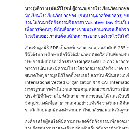
นางรุ่งทิวา ปรมัตถ์วิโรจน์ ผู้อำนวยการโรงเรียนวัดปากช่
นักเรียนโรงเรียนวัดปากช่อง (จันทรานุมาศวิทยาคาร) ขอ
ร่วมในกันมาจัดกิจกรรมจิตอาสา Volunteer Day ร่วมกับ
เพื่อการพัฒนา) ที่เป็นสื่อกลางช่วยประสานงานจนเกิดกิจ
โรงเรียนของเรานับตั้งแต่เกิดการระบาดของโรคไวรัสโควิด-
สำหรับมูลนิธิ EDF เป็นองค์กรสาธารณกุศลลำดับที่ 255 ขอ
ให้ได้รับการศึกษาเพื่อให้ได้มีอนาคตที่สดใส เป็นที่ยอม
ประกาศนียบัตรองค์กรสาธารณกุศลระดับ 5 ดาว จากการ
ทางการเงิน และมีความโปร่งใสจากสมาคมกิฟวิ่ง แบค ร
ขนาดใหญ่จากมูลนิธิร็อคกี้เฟลเลอร์ สถาบัน คีนันแห่งเอเ
International Vetted Organization จาก CAF Internati
มาตรฐานการดำเนินงานครอบคลุมหลักธรรมาภิบาล เป็นอง
ประจำปีที่มีความโปร่งใสสามารถตรวจสอบได้ และเงินบริจ
วัตถุประสงค์เพื่อสาธารณกุศลอย่างแท้จริง รางวัลค
รางวัลกัลปพฤกษ์ทองคำจากมหาวิทยาลัยขอนแก่นในฐานะหน
องค์กรหรือผู้สนใจที่มีความประสงค์จัดกิจกรรมเพื่อสังคม
รวมถึงสอบถามรายละเอียดเพิ่มเติมเกี่ยวกับการดำเนินงาน