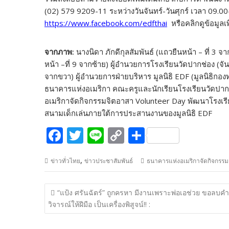
(02) 579 9209-11 ระหว่างวันจันทร์-วันศุกร์ เวลา 09.0
https://www.facebook.com/edfthai
หรือคลิกดูข้อมูลเพิ
จากภาพ
:
นางนิดา ภักดีกุลสัมพันธ์ (แถวยืนหน้า – ที่ 3 จ
หน้า –ที่ 9 จากซ้าย) ผู้อำนวยการโรงเรียนวัดปากช่อง (จ
จากขวา) ผู้อำนวยการฝ่ายบริหาร มูลนิธิ EDF (มูลนิธิกอง
ธนาคารแห่งอเมริกา คณะครูและนักเรียนโรงเรียนวัดปากช
อเมริกาจัดกิจกรรมจิตอาสา Volunteer Day พัฒนาโรงเรี
สนามเด็กเล่นภายใต้การประสานงานของมูลนิธิ EDF
F
T
Li
C
S
ac
w
n
o
h
,
ข่าวทั่วไทย
ข่าวประชาสัมพันธ์
ธนาคารแห่งอเมริกาจัดกิจกรรม
e
itt
e
p
ar
b
er
y
e
แนะแนว
“แป้ง ศรันฉัตร์” ถูกครหา มีงานเพราะพ่อเอช่วย ขอลบคำ
o
Li
เรื่อง
วิจารณ์ให้ฝีมือ เป็นเครื่องพิสูจน์!! :
o
n