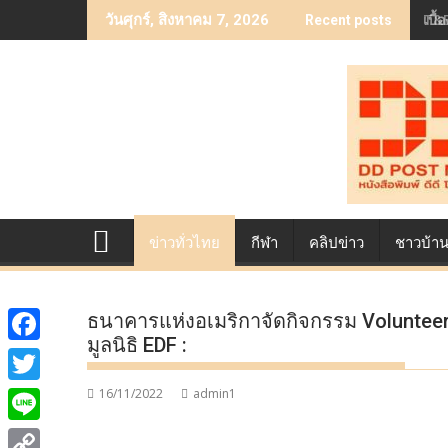
Skip
เบื
วันศุกร์, สิงหาคม 7, 2026
Recent posts
to
content
ข่าวทั่วไทย
กีฬา
คลิปข่าว
ชาวบ้า
ธนาคารแห่งอเมริกาจัดกิจกรรม Volunte
มูลนิธิ EDF :
F
a
16/11/2022
admin1
T
c
w
L