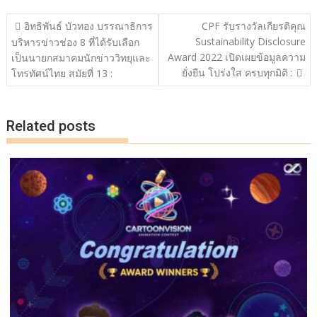
o
Li
แนะแนว
อิทธิพันธ์ บัวทอง บรรณาธิการ
CPF รับรางวัลเกียรติคุณ
o
n
เรื่อง
Sustainability Disclosure
บริหารข่าวช่อง 8 ที่ได้รับเลือก
Award 2022 เปิดเผยข้อมูลความ
k
k
เป็นนายกสมาคมนักข่าววิทยุและ
ยั่งยืน โปร่งใส ครบทุกมิติ :
โทรทัศน์ไทย สมัยที่ 13 :
Related posts