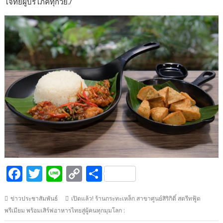
โจทย์ผู้บริโภคทุกวัย./
F
T
Li
C
S
ac
w
n
o
h
ข่าวประชาสัมพันธ์
เปิดแล้ว! ร้านกระทะเหล็ก สาขาศูนย์สิริกิติ์ สตรีทฟู้ด
e
itt
e
p
ar
พรีเมียม พร้อมเสิร์ฟอาหารไทยสู่ผู้คนทุกมุมโลก :
b
er
y
e