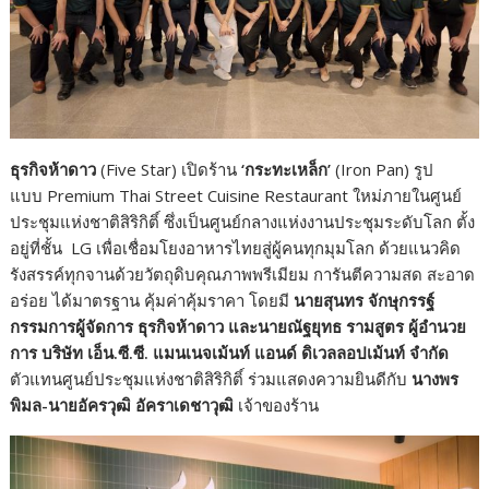
ธุรกิจห้าดาว
(Five Star) เปิดร้าน
‘กระทะเหล็ก’
(Iron Pan) รูป
แบบ Premium Thai Street Cuisine Restaurant ใหม่ภายในศูนย์
ประชุมแห่งชาติสิริกิติ์ ซึ่งเป็นศูนย์กลางแห่งงานประชุมระดับโลก ตั้ง
อยู่ที่ชั้น LG เพื่อเชื่อมโยงอาหารไทยสู่ผู้คนทุกมุมโลก ด้วยแนวคิด
รังสรรค์ทุกจานด้วยวัตถุดิบคุณภาพพรีเมียม การันตีความสด สะอาด
อร่อย ได้มาตรฐาน คุ้มค่าคุ้มราคา โดยมี
นายสุนทร จักษุกรรฐ์
กรรมการผู้จัดการ ธุรกิจห้าดาว และนายณัฐยุทธ รามสูตร ผู้อำนวย
การ บริษัท เอ็น.ซี.ซี. แมนเนจเม้นท์ แอนด์ ดิเวลลอปเม้นท์ จำกัด
ตัวแทนศูนย์ประชุมแห่งชาติสิริกิติ์ ร่วมแสดงความยินดีกับ
นางพร
พิมล-นายอัครวุฒิ อัคราเดชาวุฒิ
เจ้าของร้าน