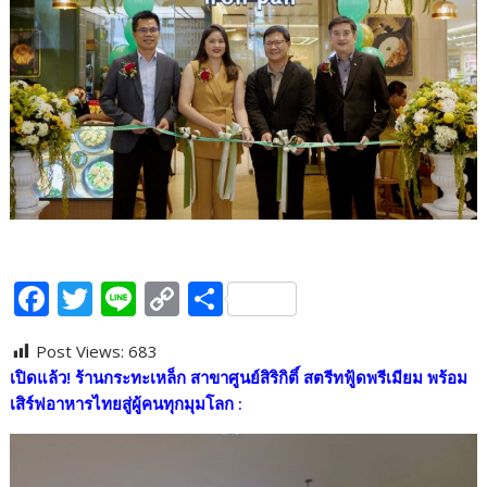
F
T
Li
C
S
ac
w
n
o
h
Post Views:
683
e
itt
e
p
ar
เปิดแล้ว! ร้านกระทะเหล็ก สาขาศูนย์สิริกิติ์ สตรีทฟู้ดพรีเมียม พร้อม
b
er
y
e
เสิร์ฟอาหารไทยสู่ผู้คนทุกมุมโลก
:
o
Li
o
n