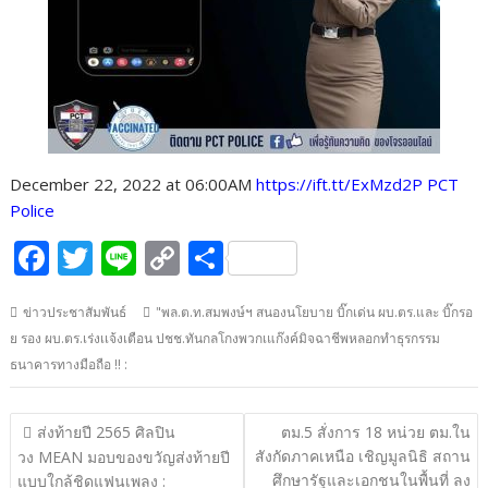
December 22, 2022 at 06:00AM
https://ift.tt/ExMzd2P PCT
Police
F
T
Li
C
S
ac
w
n
o
h
ข่าวประชาสัมพันธ์
"พล.ต.ท.สมพงษ์ฯ สนองนโยบาย บิ๊กเด่น ผบ.ตร.และ บิ๊กรอ
e
itt
e
p
ar
ย รอง ผบ.ตร.เร่งเเจ้งเตือน ปชช.ทันกลโกงพวกเแก๊งค์มิจฉาชีพหลอกทำธุรกรรม
b
er
y
e
ธนาคารทางมือถือ !! :
o
Li
o
n
แนะแนว
ส่งท้ายปี 2565 ศิลปิน
ตม.5 สั่งการ 18 หน่วย ตม.ใน
เรื่อง
k
k
สังกัดภาคเหนือ เชิญมูลนิธิ สถาน
วง MEAN มอบของขวัญส่งท้ายปี
ศึกษารัฐและเอกชนในพื้นที่ ลง
แบบใกล้ชิดแฟนเพลง :