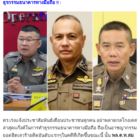
o
Li
ธุรกรรมธนาคารทางมือถือ !!
:
o
n
k
k
ตร.เร่งเเจ้งประชาสัมพันธ์เตือนประชาชนทุกคน อย่าพลาดกลโกงเคส
ล่าสุดแก๊งค์ในการทำธุรกรรมธนาคารทางมือถือ ถือเป็นอาชญากรรม
ยอดฮิตเลวร้ายติดอันดับแรกๆในคดีที่เกิดขึ้นขณะนี้ นั้น
พล.ต.ท.สม