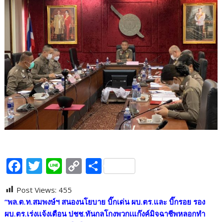
F
T
Li
C
S
ac
w
n
o
h
Post Views:
455
e
itt
e
p
ar
“พล.ต.ท.สมพงษ์ฯ สนองนโยบาย บิ๊กเด่น ผบ.ตร.และ บิ๊กรอย รอง
b
er
y
e
ผบ.ตร.เร่งเเจ้งเตือน ปชช.ทันกลโกงพวกเแก๊งค์มิจฉาชีพหลอกทำ