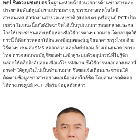
พงษ์ ชิงดวง ผช.ผบ.ตร.
ในฐานะหัวหน้าอำนวยการด้านข่าวสารและ
ประชาสัมพันธ์ศูนย์ปราบปรามอาชญากรรมทางเทคโนโลยี
สารสนเทศ สำนักงานตำรวจแห่งชาติ (ศปอส.ตร.)หรือศูนย์ PCT เปิด
เผยว่า ในขณะนี้แก๊งค์มิจฉาชีพได้เป็นรูปแบบการหลอกลวงและกล
โกงให้ประชาชนและเหยื่อหลงเชื่อวิธีการต่างๆมากมาย โดยล่าสุดวิธี
การนี้ ก็คือการหลอกให้อัพเดทข้อมูลของบัญชีธนาคารกรุงไทย ด้วย
วิธีต่างๆ เช่น ส่ง SMS หลอกลวง และลิงค์ปลอม อ้างเป็นธนาคารกรุง
ไทย ตรวจสอบพบบัญชีของท่านเข้าสู่ระบบด้วยอุปกรณ์ที่ไม่รู้จัก
หลอกให้คลิกลิงค์ปลอมเพื่อแก้ไขรหัสผ่าน ซึ่งวิธีการหลอกลวงเหล่านี้
อาจทำให้สูญเงินไปเป็นจำนวนมาก จึงขอแจ้งเตือนประชาชนให้
ติดตามข้อมูลข่าวสารอย่างต่อเนื่องและใกล้ชิด โดยสามารถติดต่อ
ได้ทางเพจศูนย์ PCT เพื่อรับข้อมูลดังกล่าว