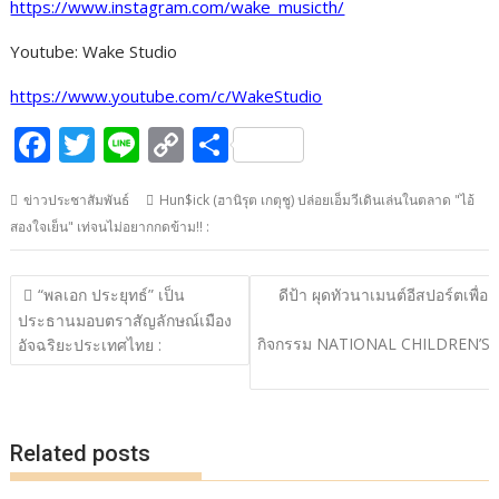
https://www.instagram.com/wake_musicth/
Youtube: Wake Studio
https://www.youtube.com/c/WakeStudio
F
T
Li
C
S
ac
w
n
o
h
ข่าวประชาสัมพันธ์
Hun$ick (ฮานิรุต เกตุชู) ปล่อยเอ็มวีเดินเล่นในตลาด "ไอ้
e
itt
e
p
ar
สองใจเย็น" เท่จนไม่อยากกดข้าม!! :
b
er
y
e
o
Li
แนะแนว
“พลเอก ประยุทธ์” เป็น
ดีป้า ผุดทัวนาเมนต์อีสปอร์ตเพื่อเ
o
n
เรื่อง
ประธานมอบตราสัญลักษณ์เมือง
กิจกรรม NATIONAL CHILDREN’S
k
k
อัจฉริยะประเทศไทย :
Related posts