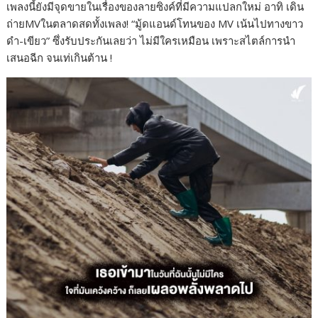
เพลงนี้ยังมีจุดขายในเรื่องของลายซิงค์ที่มีความแปลกใหม่ อาทิ เดิน
ถ่ายMVในตลาดสดทั้งเพลง! “มู้ดแอนด์โทนของ MV เน้นไปทางขาว
ดำ-เขียว” ซึ่งรับประกันเลยว่า ไม่มีใครเหมือน เพราะสไตล์การนำ
เสนอฉีก จนเท่เกินต้าน !