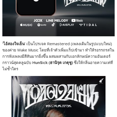
‘ไอ้สองใจเย็น’
เป็นโปรเจค Remastered (เพลงเดิมในรูปแบบใหม่)
ของค่าย Wake Music โดยที่เจ้าตัวเพิ่มแร็ปเข้ามา ทำให้รอรรถรสใน
การฟังเพลงมีสีสันมากยิ่งขึ้น ผสมผสานกับเอกลักษณ์ความอันเดอร์
กราวน์สุดคลูฉบับ
Hun$ick (ฮานิรุต เกตุชู)
ซึ่งให้กลิ่นอายความเท่ที่
ไม่ซ้ำใคร