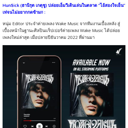
e
itt
e
p
ar
Hun$ick (ฮานิรุต เกตุชู) ปล่อยเอ็มวีเดินเล่นในตลาด “ไอ้สองใจเย็น”
b
er
y
e
เท่จนไม่อยากกดข้าม
!!
:
o
Li
หนุ่ม Editor ประจำค่ายเพลง Wake Music จากทีมงานเบื้องหลัง สู่
o
n
เบื้องหน้าในฐานะศิลปินแร็ปเปอร์ค่ายเพลง Wake Music ได้ปล่อย
k
k
เพลงใหม่ล่าสุด เมื่อปลายปีธันวาคม 2022 ที่ผ่านมา