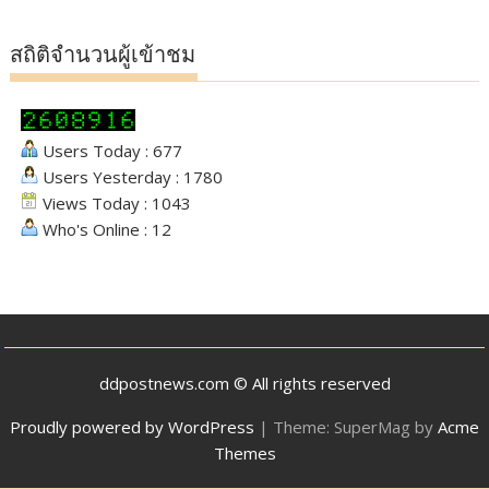
สถิติจำนวนผู้เข้าชม
Users Today : 677
Users Yesterday : 1780
Views Today : 1043
Who's Online : 12
ddpostnews.com © All rights reserved
Proudly powered by WordPress
|
Theme: SuperMag by
Acme
Themes