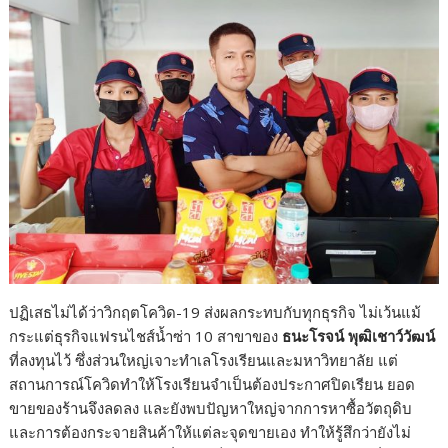
k
k
ปฏิเสธไม่ได้ว่าวิกฤตโควิด-19 ส่งผลกระทบกับทุกธุรกิจ ไม่เว้นแม้
กระแต่ธุรกิจแฟรนไชส์น้ำซ่า 10 สาขาของ
ธนะโรจน์ พุฒิเชาว์วัฒน์
ที่ลงทุนไว้ ซึ่งส่วนใหญ่เจาะทำเลโรงเรียนและมหาวิทยาลัย แต่
สถานการณ์โควิดทำให้โรงเรียนจำเป็นต้องประกาศปิดเรียน ยอด
ขายของร้านจึงลดลง และยังพบปัญหาใหญ่จากการหาซื้อวัตถุดิบ
และการต้องกระจายสินค้าให้แต่ละจุดขายเอง ทำให้รู้สึกว่ายังไม่