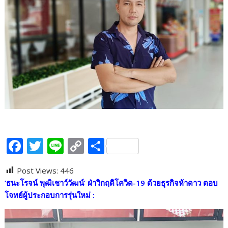
F
T
Li
C
S
ac
w
n
o
h
Post Views:
446
e
itt
e
p
ar
‘ธนะโรจน์ พุฒิเชาว์วัฒน์’ ฝ่าวิกฤติโควิด-19 ด้วยธุรกิจห้าดาว ตอบ
b
er
y
e
โจทย์ผู้ประกอบการรุ่นใหม่ :
o
Li
o
n