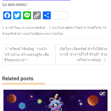
02-800-8000./
F
T
Li
C
S
ac
w
n
o
h
,
ข่าวทั่วไทย
ข่าวประชาสัมพันธ์
‘ธนะโรจน์ พุฒิเชาว์วัฒน์’ ฝ่าวิกฤติโควิด-19
e
itt
e
p
ar
ด้วยธุรกิจห้าดาว ตอบโจทย์ผู้ประกอบการรุ่นใหม่ :
b
er
y
e
o
Li
แนะแนว
“ทวีพงษ์ วิชัยดิษฐ” วางเป้า
เปิดโลก เปิดทรัพย์ สำเร็จได้ด้วย
o
n
เรื่อง
บารมี “อาจารย์โบรี ธีรมุนี” ช่วย
“สร้างบ้าน สร้างเศรษฐกิจ เพื่อ
เสริมดวง ต่อบุญ :
k
k
ชีวิตสุขประชา” :
Related posts