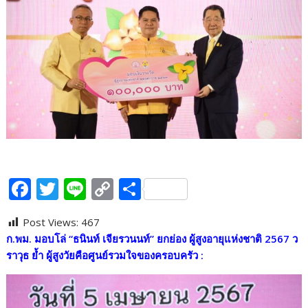
F
T
Li
C
S
ac
w
n
o
h
Post Views:
467
e
itt
e
p
ar
ก.พม. มอบโล่ “ธนินท์ เจียรวนนท์” ยกย่อง ผู้สูงอายุแห่งชาติ
2567
ว
b
er
y
e
ราวุธ ย้ำ ผู้สูงวัยคือศูนย์รวมใจของครอบครัว
:
o
Li
o
n