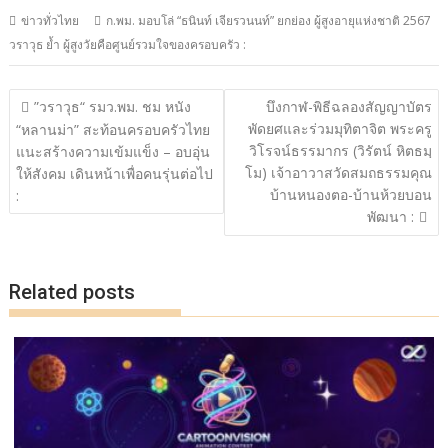
ac
w
n
o
h
ข่าวทั่วไทย
ก.พม. มอบโล่ “ธนินท์ เจียรวนนท์” ยกย่อง ผู้สูงอายุแห่งชาติ 2567
e
itt
e
p
ar
วราวุธ ย้ำ ผู้สูงวัยคือศูนย์รวมใจของครอบครัว :
b
er
y
e
o
Li
แนะแนว
”วราวุธ“ รมว.พม. ชม หนัง
บึงกาฬ-พิธีฉลองสัญญาบัตร
o
n
เรื่อง
พัดยศและร่วมมุทิตาจิต พระครู
“หลานม่า” สะท้อนครอบครัวไทย
วิโรจน์ธรรมากร (วิรัตน์ หิตธมฺ
k
k
แนะสร้างความเข้มแข็ง – อบอุ่น
โม) เจ้าอาวาสวัดสมถธรรมคุณ
ให้สังคม เดินหน้าเพื่อคนรุ่นต่อไป
บ้านหนองตอ-บ้านห้วยบอน
:
พัฒนา :
Related posts