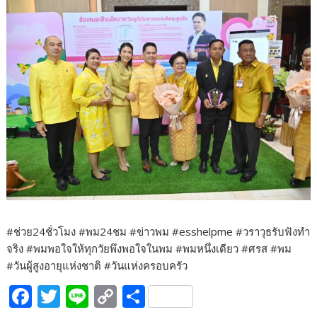
#ช่วย24ชั่วโมง #พม24ชม #ข่าวพม #esshelpme #วราวุธรับฟังทำ
จริง #พมพอใจให้ทุกวัยพึงพอใจในพม #พมหนึ่งเดียว #ศรส #พม
#วันผู้สูงอายุแห่งชาติ #วันแห่งครอบครัว
F
T
Li
C
S