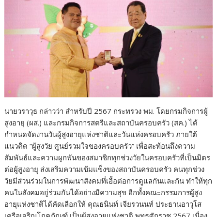
นายวราวุธ กล่าวว่า สำหรับปี 2567 กระทรวง พม. โดยกรมกิจการผู้
สูงอายุ (ผส.) และกรมกิจการสตรีและสถาบันครอบครัว (สค.) ได้
กำหนดจัดงานวันผู้สูงอายุแห่งชาติและวันแห่งครอบครัว ภายใต้
แนวคิด “ผู้สูงวัย ศูนย์รวมใจของครอบครัว” เพื่อสะท้อนถึงความ
สัมพันธ์และความผูกพันของสมาชิกทุกช่วงวัยในครอบครัวที่เป็นมิตร
ต่อผู้สูงอายุ ส่งเสริมความเข้มแข็งของสถาบันครอบครัว คนทุกช่วง
วัยมีส่วนร่วมในการพัฒนาสังคมที่เอื้อต่อการดูแลกันและกัน ทำให้ทุก
คนในสังคมอยู่ร่วมกันได้อย่างมีความสุข อีกทั้งคณะกรรมการผู้สูง
อายุแห่งชาติได้คัดเลือกให้ คุณธนินท์ เจียรวนนท์​ ประธานอาวุโส
เครือเจริญโภคภัณฑ์ เป็นผู้สูงอายุแห่งชาติ พุทธศักราช 2567 เนื่อง