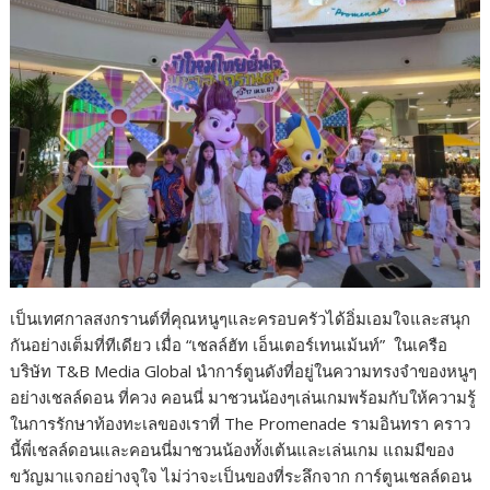
o
n
k
k
เป็นเทศกาลสงกรานต์ที่คุณหนูๆและครอบครัวได้อิ่มเอมใจและสนุก
กันอย่างเต็มที่ทีเดียว เมื่อ “เชลล์ฮัท เอ็นเตอร์เทนเม้นท์” ในเครือ
บริษัท T&B Media Global นำการ์ตูนดังที่อยู่ในความทรงจำของหนูๆ
อย่างเชลล์ดอน ที่ควง คอนนี่ มาชวนน้องๆเล่นเกมพร้อมกับให้ความรู้
ในการรักษาท้องทะเลของเราที่ The Promenade รามอินทรา คราว
นี้พี่เชลล์ดอนและคอนนี่มาชวนน้องทั้งเต้นและเล่นเกม แถมมีของ
ขวัญมาแจกอย่างจุใจ ไม่ว่าจะเป็นของที่ระลึกจาก การ์ตูนเชลล์ดอน