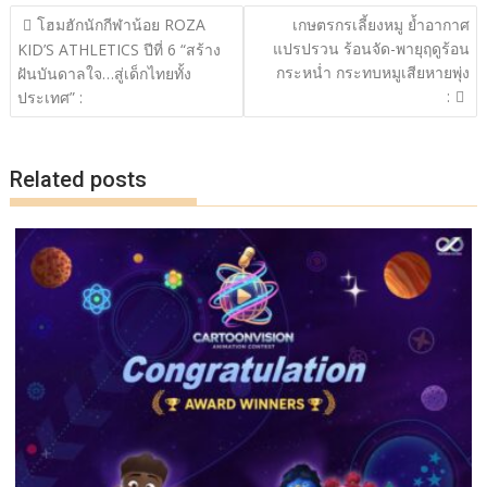
o
Li
แนะแนว
โฮมฮักนักกีฬาน้อย ROZA
เกษตรกรเลี้ยงหมู ย้ำอากาศ
o
n
เรื่อง
แปรปรวน ร้อนจัด-พายุฤดูร้อน
KID’S ATHLETICS ปีที่ 6 “สร้าง
กระหน่ำ กระทบหมูเสียหายพุ่ง
k
k
ฝันบันดาลใจ…สู่เด็กไทยทั้ง
:
ประเทศ” :
Related posts