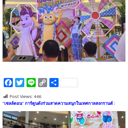
F
T
Li
C
S
ac
w
n
o
h
Post Views:
446
e
itt
e
p
ar
“
เชลล์ดอน” การ์ตูนดังร่วมสาดความสนุกในเทศกาลสงกรานต์
:
b
er
y
e
o
Li