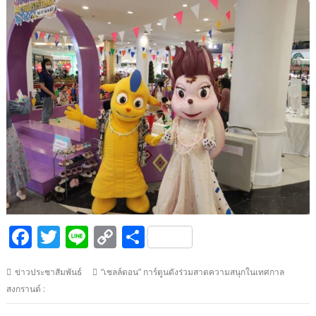
F
T
Li
C
S
ac
w
n
o
h
ข่าวประชาสัมพันธ์
“เชลล์ดอน” การ์ตูนดังร่วมสาดความสนุกในเทศกาล
e
itt
e
p
ar
สงกรานต์ :
b
er
y
e