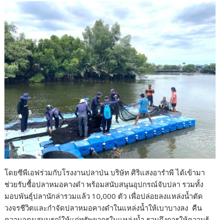
โดยซีพีเอฟร่วมกับโรงงานปลาป่น บริษัท ศิริแสงอารำพี ได้เข้ามา
ช่วยรับซื้อปลาหมอคางดำ พร้อมสนับสนุนอุปกรณ์จับปลา รวมทั้ง
มอบพันธุ์ปลานักล่ารวมแล้ว 10,000 ตัว เพื่อปล่อยลงแหล่งน้ำตัด
วงจรชีวิตและกำจัดปลาหมอคางดำในแหล่งน้ำให้เบาบางลง คืน
ความอุดมสมบูรณ์ให้แก่ทรัพยากรในแหล่งน้ำ รวมถึงการให้ความรู้