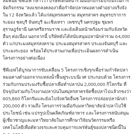
สัมพันธ์ ซีพีเอฟ กล่าวว่า บริษัทเดินหน้าร่วมมือกับกรมประมงในการ
จัดกิจกรรม “ลงแขกลงคลอง”เพื่อกำจัดปลาหมอคางดำอย่างจริงจัง
ใน 12 จังหวัดแล้ว ได้แก่สมุทรสงคราม สมุทรสาคร สมุทรปราการ
ระยอง ชลบุรี จันทบุรี ฉะเชิงเทรา เพชรบุรี นครปฐม ชุมพร
สุราษฎร์ธานี นครศรีธรรมราช และยังเดินหน้าพร้อมร่วมกับจังหวัด
อื่นๆ ต่อเนื่อง นอกจากนี้ บริษัทยังได้สนับสนุนปลานักล่ารวม 64,000
ตัว แก่ประมงสมุทรสงคราม ประมงสมุทรสาคร ประมงจันทบุรี และ
ประมงระยอง พร้อมได้ประสานงานเพื่อประเมินผลการดำเนิน
โครงการอย่างต่อเนื่อง
ซีพีเอฟได้บูรณาการขับเคลื่อน 5 โครงการเชิงรุกเพื่อร่วมกำจัดปลา
หมอคางดำออกจากแหล่งน้ำฟื้นฟูระบบนิเวศ ประกอบด้วย โครงการ
ร่วมกับกรมประมงรับซื้อปลาเพื่อทำปลาป่น 2,000,000 กิโลกรัม ที่
ปัจจุบันร่วมกับโรงงานปลาป่นในสมุทรสาครจัดซื้อปลาไปแล้วกขงว่า
605,860 กิโลกรัมและยังเไปจังหวัดอื่นช โครงการปล่อยปลานักล่า
200,000 ตัว รวมถึง โครงการร่วมมือกับมหาวิทยาลัยนำปลาไปใช้
ประโยชน์ เช่น แปรรูปเป็นผลิตภัณฑ์อาหาร และโครงการสนับสนุน
ผู้เชี่ยวชาญและมหาวิทยาลัยในการศึกษาวิจัยนวัตกรรมหรือ
เทคโนโลยีเพื่อตัดวงจรและควบคุมการแพร่พันธุ์ของปลาชนิดนี้ใน