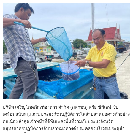
o
n
k
k
บริษัท เจริญโภคภัณฑ์อาหาร จำกัด (มหาชน) หรือ ซีพีเอฟ ขับ
เคลื่อนสนับสนุนกรมประมงร่วมปฏิบัติการไล่ล่าปลาหมอคางดำอย่าง
ต่อเนื่อง ล่าสุดเจ้าหน้าที่ซีพีเอฟลงพื้นที่ร่วมกับประมงจังหวัด
สมุทรสาครปฏิบัติการจับปลาหมอคางดำ ณ คลองบริเวณประตูน้ำ