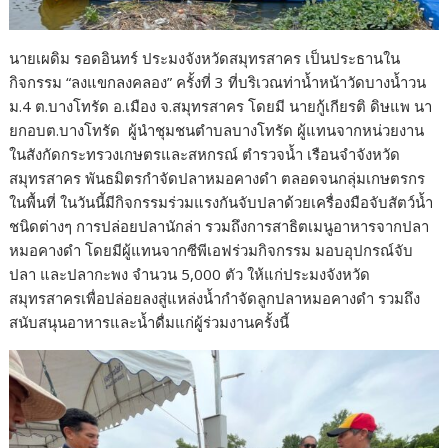
นายเผดิม รอดอินทร์ ประมงจังหวัดสมุทรสาคร เป็นประธานใน
กิจกรรม “ลงแขกลงคลอง” ครั้งที่ 3 ที่บริเวณท่าน้ำหน้าวัดบางน้ำวน
ม.4 ต.บางโทรัด อ.เมือง จ.สมุทรสาคร โดยมี นายกู้เกียรติ ดิษแพ นา
ยกอบต.บางโทรัด ผู้นำชุมชนตำบลบางโทรัด ผู้แทนจากหน่วยงาน
ในสังกัดกระทรวงเกษตรและสหกรณ์ ตำรวจน้ำ เรือนจำจังหวัด
สมุทรสาคร พันธมิตรกำจัดปลาหมอคางดำ ตลอดจนกลุ่มเกษตรกร
ในพื้นที่ ในวันนี้มีกิจกรรมร่วมแรงกันจับปลาด้วยเครื่องมือจับสัตว์น้ำ
ชนิดต่างๆ การปล่อยปลานักล่า รวมถึงการสาธิตเมนูอาหารจากปลา
หมอคางดำ โดยมีผู้แทนจากซีพีเอฟร่วมกิจกรรม มอบอุปกรณ์จับ
ปลา และปลากะพง จำนวน 5,000 ตัว ให้แก่ประมงจังหวัด
สมุทรสาครเพื่อปล่อยลงสู่แหล่งน้ำกำจัดลูกปลาหมอคางดำ รวมถึง
สนับสนุนอาหารและน้ำดื่มแก่ผู้ร่วมงานครั้งนี้