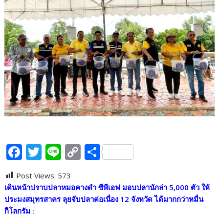
F
T
Li
C
S
ac
w
n
o
h
Post Views:
573
e
itt
e
p
ar
เดินหน้าปราบปลาหมอคางดำ ซีพีเอฟ มอบปลานักล่า
5,000
ตัว ให้
b
er
y
e
ประมงสมุทรสาคร
ลุยจับปลาต่อเนื่อง
12
จังหวัด ได้มากกว่าหมื่น
o
Li
กิโลกรัม
: