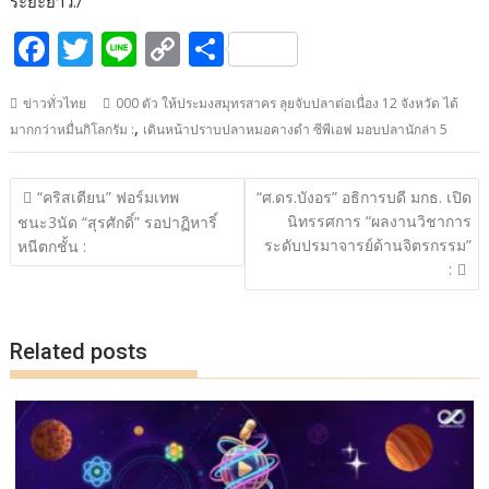
ระยะยาว./
F
T
Li
C
S
ac
w
n
o
h
ข่าวทั่วไทย
000 ตัว ให้ประมงสมุทรสาคร ลุยจับปลาต่อเนื่อง 12 จังหวัด ได้
e
itt
e
p
ar
,
มากกว่าหมื่นกิโลกรัม :
เดินหน้าปราบปลาหมอคางดำ ซีพีเอฟ มอบปลานักล่า 5
b
er
y
e
o
Li
แนะแนว
“คริสเตียน” ฟอร์มเทพ
“ศ.ดร.บังอร” อธิการบดี มกธ. เปิด
o
n
เรื่อง
นิทรรศการ “ผลงานวิชาการ
ชนะ3นัด “สุรศักดิ์” รอปาฏิหาริ์
ระดับปรมาจารย์ด้านจิตรกรรม”
k
k
หนีตกชั้น :
:
Related posts