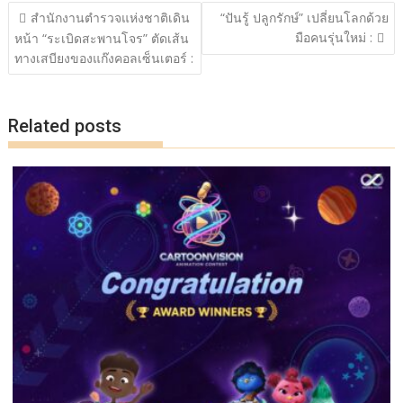
o
Li
แนะแนว
สำนักงานตำรวจแห่งชาติเดิน
“ปันรู้ ปลูกรักษ์” เปลี่ยนโลกด้วย
o
n
เรื่อง
มือคนรุ่นใหม่ :
หน้า “ระเบิดสะพานโจร” ตัดเส้น
k
k
ทางเสบียงของแก๊งคอลเซ็นเตอร์ :
Related posts