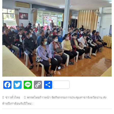
F
T
Li
C
S
ac
w
n
o
h
ข่าวทั่วไทย
พรรคไทยก้าวหน้า จัดกิจกรรมการประชุมสาขาจังหวัดน่าน ส่ง
e
itt
e
p
ar
ท้ายปีเก่าต้อนรับปีใหม่ :
b
er
y
e