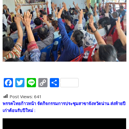
F
T
Li
C
S
ac
w
n
o
h
Post Views:
641
e
itt
e
p
ar
พรรคไทยก้าวหน้า จัดกิจกรรมการประชุมสาขาจังหวัดน่าน ส่งท้ายปี
b
er
y
e
เก่าต้อนรับปีใหม่
:
o
Li
o
n