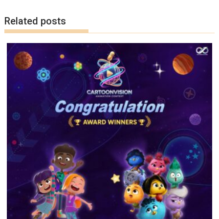
k
k
Related posts