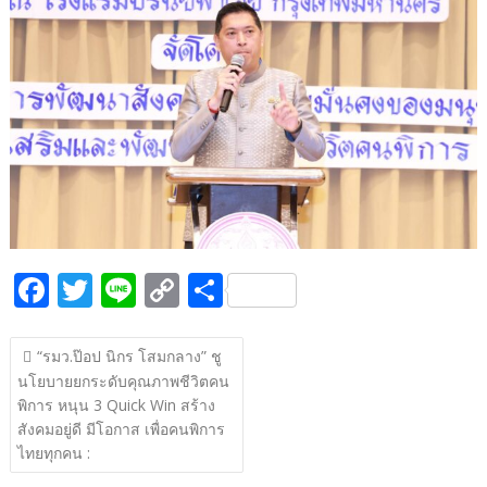
b
er
y
e
o
Li
o
n
k
k
F
T
Li
C
S
ac
w
n
o
h
แนะแนว
e
itt
e
p
ar
“รมว.ป๊อป นิกร โสมกลาง” ชู
เรื่อง
นโยบายยกระดับคุณภาพชีวิตคน
b
er
y
e
พิการ หนุน 3 Quick Win สร้าง
o
Li
สังคมอยู่ดี มีโอกาส เพื่อคนพิการ
o
n
ไทยทุกคน :