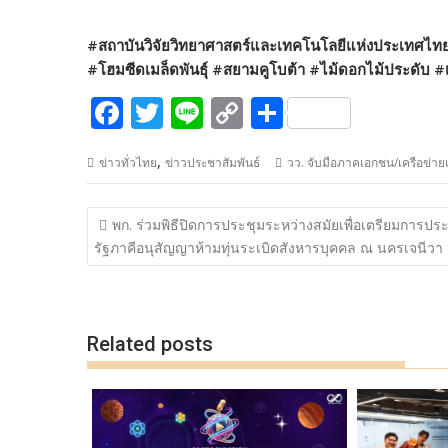
#สถาบันวิจัยวิทยาศาสตร์และเทคโนโลยีแห่งประเทศไท
#โฮมซีดเมล็ดพันธุ์ #สยามคูโบต้า #ไม้ดอกไม้ประดับ
F
T
Li
C
S
ac
w
n
o
h
,
ข่าวทั่วไทย
ข่าวประชาสัมพันธ์
วว. จับมือภาคเอกชน/เครือข่า
e
itt
e
p
ar
b
er
y
e
แนะแนว
พก. ร่วมพิธีปิดการประชุมระหว่างสมัยเพื่อเตรียมการปร
o
Li
เรื่อง
รัฐภาคีอนุสัญญาห้ามทุ่นระเบิดสังหารบุคคล ณ นครเจนีวา 
o
n
k
k
Related posts