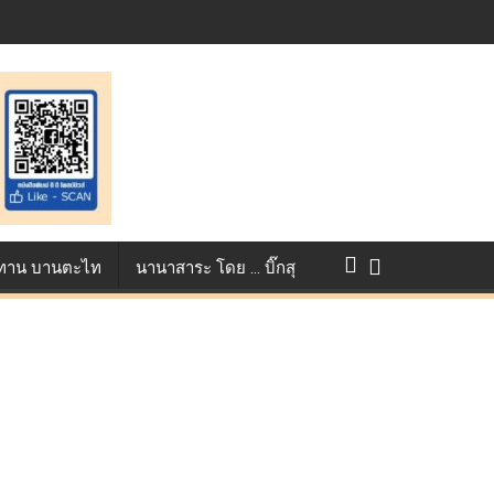
แข่งขัน True AF 2026 :
ว ทาน บานตะไท
นานาสาระ โดย … บิ๊กสุ