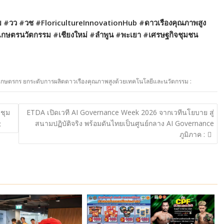
ย #วว #วช #FloricultureInnovationHub #ดาวเรืองคุณภาพสูง
 #เกษตรนวัตกรรม
#เชียงใหม่ #ลำพูน #พะเยา #เศรษฐกิจชุมชน
ยเกษตรกร ยกระดับการผลิตดาวเรืองคุณภาพสูงด้วยเทคโนโลยีและนวัตกรรม :
ะชุม
ETDA เปิดเวที AI Governance Week 2026 จากเวทีนโยบาย สู่
สนามปฏิบัติจริง พร้อมดันไทยเป็นศูนย์กลาง AI Governance
:
ภูมิภาค :