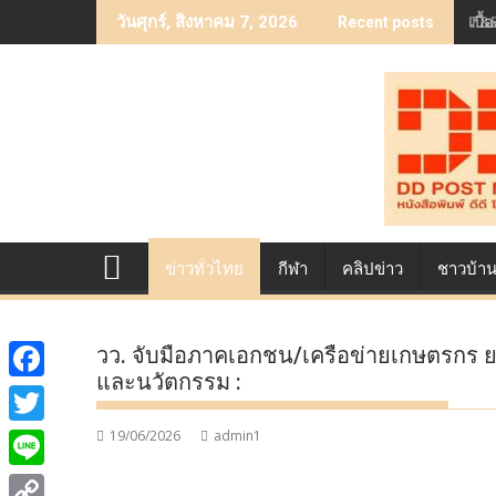
Skip
เบื
วันศุกร์, สิงหาคม 7, 2026
Recent posts
to
content
ข่าวทั่วไทย
กีฬา
คลิปข่าว
ชาวบ้า
วว. จับมือภาคเอกชน/เครือข่ายเกษตรกร 
และนวัตกรรม :
F
a
19/06/2026
admin1
T
c
w
L