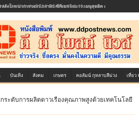
้องหลังโภชนาการของนักล่าฝัน ซีพีเอฟ เผย 10 เมนูสุดฮิต ตลอดเส้นทางการ
น
บันเทิง
สังคม
เกษตร
คอลัมน์ กุหลาบสีม่วง
เที่ย
ยกระดับการผลิตดาวเรืองคุณภาพสูงด้วยเทคโนโลยี