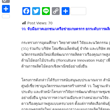
e
i
i
C
F
T
Li
C
S
b
t
n
o
ac
w
n
o
h
o
S
t
e
p
Post Views:
70
e
itt
e
p
ar
o
h
e
วว. จับมือภาคเอกชน/เครือข่ายเกษตรกร ยกระดับการผล
y
b
er
y
e
k
a
r
L
o
Li
r
กระทรวงการอุดมศึกษา วิทยาศาสตร์ วิจัยและนวัตกรรม 
i
o
n
e
(วว.) ร่วมกับ บริษัท โฮมซีดเมล็ดพันธุ์ จำกัด และบริษัท
n
นวัตกรรมสมัยใหม่เพื่อพัฒนาการผลิตดาวเรืองคุณภาพสูง
k
k
ด้านไม้ดอกไม้ประดับ (Floriculture Innovation Hub)
k
ด้านการผลิตไม้ดอกเชิงพาณิชย์อย่างยั่งยืน
โครงการดังกล่าวได้รับการสนับสนุนงบประมาณจาก สำนักงาน
ศูนย์เชี่ยวชาญนวัตกรรมเกษตรสร้างสรรค์ วว. ในฐานะหั
ประดับ และหัวหน้าโครงการวิจัยการพัฒนาศักยภาพชุม
อย่างยั่งยืน บูรณาการความร่วมมือระหว่างหน่วยงานวิจ
ดาวเรืองคุณภาพสูงแบบครบวงจร ตั้งแต่การคัดเลือกพันธุ
การเกษตรสมัยใหม่ ตลอดจนการวางแผนการผลิตให้สอด