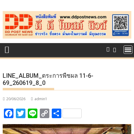
Skip
to
content
LINE_ALBUM_ตระการพืชผล 11-6-
69_260619_8_0
20/06/2026
admin1
F
T
Li
C
S
ac
w
n
o
h
e
itt
e
p
ar