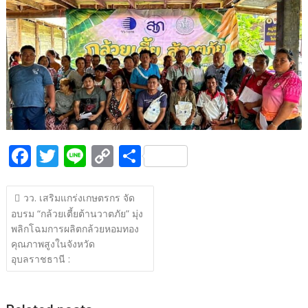
b
er
y
e
o
Li
o
n
k
k
F
T
Li
C
S
ac
w
n
o
h
แนะแนว
e
itt
e
p
ar
วว. เสริมแกร่งเกษตรกร จัด
เรื่อง
อบรม “กล้วยเตี้ยต้านวาตภัย” มุ่ง
b
er
y
e
พลิกโฉมการผลิตกล้วยหอมทอง
o
Li
คุณภาพสูงในจังหวัด
o
n
อุบลราชธานี :
k
k