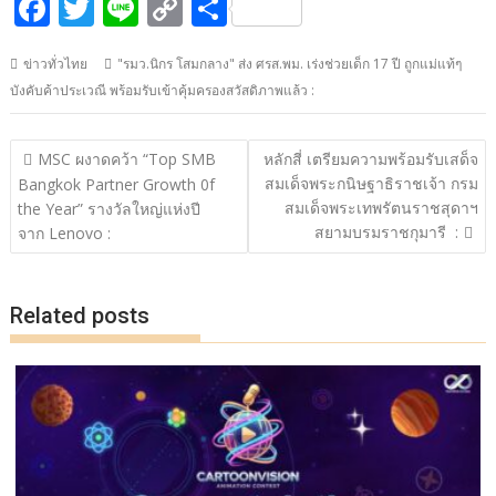
F
T
Li
C
S
ac
w
n
o
h
ข่าวทั่วไทย
"รมว.นิกร โสมกลาง" ส่ง ศรส.พม. เร่งช่วยเด็ก 17 ปี ถูกแม่แท้ๆ
e
itt
e
p
ar
บังคับค้าประเวณี พร้อมรับเข้าคุ้มครองสวัสดิภาพแล้ว :
b
er
y
e
o
Li
แนะแนว
MSC ผงาดคว้า “Top SMB
หลักสี่ เตรียมความพร้อมรับเสด็จ
o
n
เรื่อง
สมเด็จพระกนิษฐาธิราชเจ้า กรม
Bangkok Partner Growth 0f
สมเด็จพระเทพรัตนราชสุดาฯ
k
k
the Year” รางวัลใหญ่แห่งปี
สยามบรมราชกุมารี :
จาก Lenovo :
Related posts