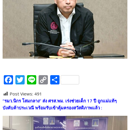
F
T
Li
C
S
ac
w
n
o
h
Post Views:
491
e
itt
e
p
ar
“รมว.นิกร โสมกลาง” ส่ง ศรส.พม. เร่งช่วยเด็ก 17 ปี ถูกแม่แท้ๆ
b
er
y
e
บังคับค้าประเวณี พร้อมรับเข้าคุ้มครองสวัสดิภาพแล้ว :
o
Li
o
n