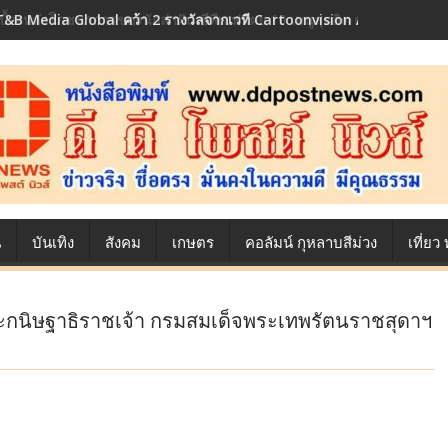
เบื้องหลังโภชนาการของนักล่าฝัน ซีพีเอฟ เผย 10 เมนูสุดฮิต ตลอดเส้นทาง
น
บันเทิง
สังคม
เกษตร
คอลัมน์ กุหลาบสีม่วง
เที่ย
พระกนิษฐาธิราชเจ้า กรมสมเด็จพระเทพรัตนราชสุดาฯ