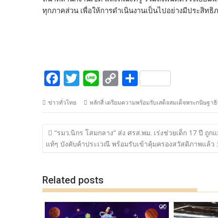
ทุกภาคส่วน เพื่อให้การดำเนินงานเป็นไปอย่างมีประสิทธ
F
T
Li
C
S
ac
w
n
o
h
ข่าวทั่วไทย
หลักสี่ เตรียมความพร้อมรับเสด็จสมเด็จพระกนิษฐา
e
itt
e
p
ar
b
er
y
e
แนะแนว
“รมว.นิกร โสมกลาง” ส่ง ศรส.พม. เร่งช่วยเด็ก 17 ปี ถูกแ
o
Li
เรื่อง
แท้ๆ บังคับค้าประเวณี พร้อมรับเข้าคุ้มครองสวัสดิภาพแล้ว :
o
n
k
k
Related posts