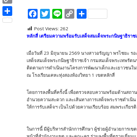
e
i
i
C
F
T
Li
C
S
b
t
n
o
ac
w
n
o
h
o
S
t
e
p
Post Views:
262
e
itt
e
p
ar
o
h
e
หลักสี่ เตรียมความพร้อมรับเสด็จสมเด็จพระกนิษฐาธิรา
y
b
er
y
e
k
a
r
L
o
Li
r
เมื่อวันที่ 23 มิถุนายน 2569 นางสาวอรัญญา พรไชยะ ร
i
o
n
e
เสด็จสมเด็จพระกนิษฐาธิราชเจ้า กรมสมเด็จพระเทพรัต
n
ติดตามการดำเนินงานโครงการพัฒนาเด็กและเยาวชนในพื้น
k
k
ณ โรงเรียนเคหะทุ่งสองห้องวิทยา 1 เขตหลักสี่
k
โดยการลงพื้นที่ครั้งนี้ เพื่อตรวจสอบความพร้อมด้านส
อำนวยความสะดวก และเส้นทางการเสด็จพระราชดำเนิน ตล
ให้การรับเสด็จฯ เป็นไปด้วยความเรียบร้อย สมพระเกียรต
ในการนี้ มีผู้บริหารสำนักการศึกษา ผู้ช่วยผู้อำนวยการเขต
หน้าที่สำนักงานเขต และคณะครู ร่วมลงพื้นที่ตรวจเยี่