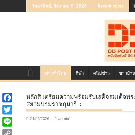
Skip
วันอาทิตย์, สิงหาคม 9, 2026
Recent posts
to
content
ข่าวทั่วไทย
กีฬา
คลิปข่าว
ชาวบ้า
หลักสี่ เตรียมความพร้อมรับเสด็จสมเด็จ
สยามบรมราชกุมารี :
F
a
24/06/2026
admin1
T
c
w
L