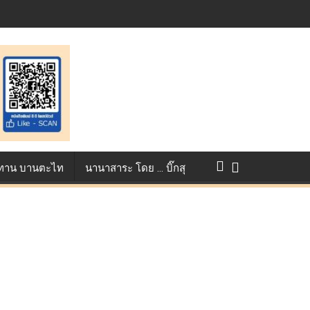
การแข่งขัน True AF 2026 :
ว ทาน บานตะไท
นานาสาระ โดย … บิ๊กสุ