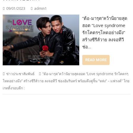
09/01/2023
admin1
“ต้อ-มารุต”คว้านิยายสุด
ฮอต “Love syndrome
รักโคตรๆโหดอย่างมึง”
สร้างซีรีส์วาย ลงจอทีวี
ช่อ…
READ MORE
ข่าวประชาสัมพันธ์
“ต้อ-มารุต”คว้านิยายสุดฮอต “Love syndrome รักโคตรๆ
โหดอย่างมึง” สร้างซีรีส์วาย ลงจอทีวี ช่องอัมรินทร์ พร้อมดึงคู่จิ้น “หล่ง” – แฟรงค์” โกย
เรทติ้งรอบดึก :