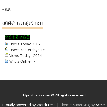
« ก.ค.
สถิติจำนวนผู้เข้าชม
Users Today : 815
Users Yesterday : 1709
Views Today : 2054
Who's Online : 7
ddpostnews.com © All rights reserved
Proudly powered by WordPress
|
Theme: SuperMag by
Acme