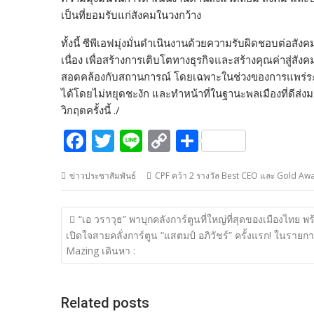
เป็นที่ยอมรับแก่สังคมในวงกว้าง
ทั้งนี้ ซีพีเอฟมุ่งมั่นดำเนินงานด้วยความรับผิดชอบต่อสั
เนื่อง เพื่อสร้างการเติบโตทางธุรกิจและสร้างคุณค่าสู่ส
สอดคล้องกับสถานการณ์ โดยเฉพาะในช่วงของการแพร่ระบ
ได้โดยไม่หยุดชะงัก และทำหน้าที่ในฐานะพลเมืองที่ดีส่ง
วิกฤตครั้งนี้ ./
F
T
Li
C
S
ac
w
n
o
h
ข่าวประชาสัมพันธ์
CPF คว้า 2 รางวัล Best CEO และ Gold Aw
e
itt
e
p
ar
b
er
y
e
แนะแนว
“เอ วราวุธ” พาบุกคลังการ์ตูนที่ใหญ่ที่สุดของเมืองไทย พร
o
Li
เรื่อง
เปิดใจสายคลั่งการ์ตูน “แสตมป์ อภิวัชร์” ครั้งแรก! ในรายก
o
n
Mazing เดินหา :
k
k
Related posts