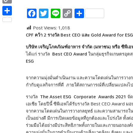
e
i
i
C
F
T
Li
C
S
b
t
n
o
ac
w
n
o
h
o
S
t
e
p
Post Views:
1,018
e
itt
e
p
ar
o
h
e
CPF คว้า 2 รางวัล Best CEO และ Gold Award for E
y
b
er
y
e
k
a
r
L
บริษัท เจริญโภคภัณฑ์อาหาร จำกัด (มหาชน) หรือ ซีพีเอ
o
Li
r
ได้แก่ รางวัล
Best CEO Award
ในกลุ่มธุรกิจเกษตรอ
i
o
n
e
ESG
n
k
k
k
จากความมุ่งมั่นดำเนินงาน และความโดดเด่นในการวางกล
กำกับดูแลกิจการที่ดี ภายใต้สถานการณ์ที่เปลี่ยนแปลงไปอ
รางวัล
The Asset ESG Corporate Awards 2021
จัด
เอเชีย โดยปีนี้ ซีพีเอฟได้รับรางวัล Best CEO Award มอ
จากความโดดเด่นในการวางกลยุทธ์ และความสามารถในกา
เป็นอย่างดี มีการเปิดเผยข้อมูลที่ถูกต้องและโปร่งใส ทั้ง
ร่วมมือได้อย่างมีประสิทธิภาพทั้งภายในและภายนอกองค์กร
ความมุ่งมั่นในการดำเนินงานด้านสิ่งแวดล้อม สังคม และ