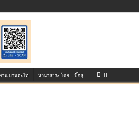
การแข่งขัน True AF 2026 :
ว ทาน บานตะไท
นานาสาระ โดย … บิ๊กสุ