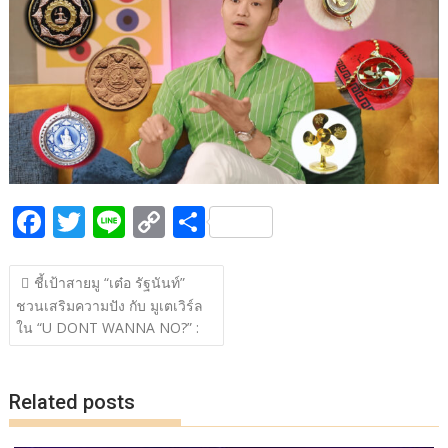
b
er
y
e
o
Li
o
n
k
k
F
T
Li
C
S
ac
w
n
o
h
แนะแนว
e
itt
e
p
ar
ชี้เป้าสายมู “เต๋อ รัฐนันท์”
เรื่อง
ชวนเสริมความปัง กับ มูเตเวิร์ล
b
er
y
e
ใน “U DONT WANNA NO?” :
o
Li
o
n
Related posts
k
k