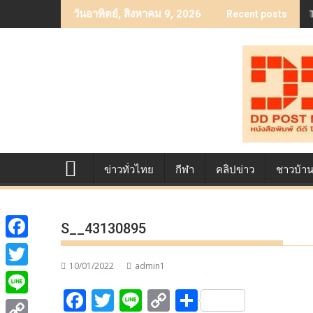
Skip
วันอาทิตย์, สิงหาคม 9, 2026
Recent posts
to
content
ข่าวทั่วไทย
กีฬา
คลิปข่าว
ชาวบ้า
S__43130895
F
10/01/2022
admin1
a
T
F
T
Li
C
S
c
w
L