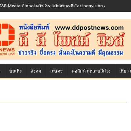
เบื้องหลังโภชนาการของนักล่าฝัน ซีพีเอฟ เผย 10 เมนูสุดฮิต ตลอดเส้นทาง
น
บันเทิง
สังคม
เกษตร
คอลัมน์ กุหลาบสีม่วง
เที่ย