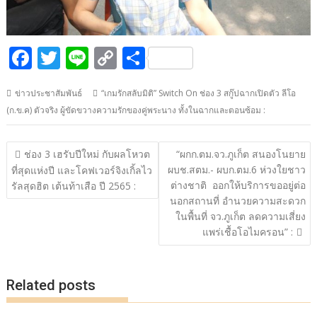
F
T
Li
C
S
ac
w
n
o
h
ข่าวประชาสัมพันธ์
“เกมรักสลับมิติ” Switch On ช่อง 3 สกู๊ปฉากเปิดตัว ลีโอ
e
itt
e
p
ar
(ก.ข.ค) ตัวจริง ผู้ขัดขวางความรักของคู่พระนาง ทั้งในฉากและตอนซ้อม :
b
er
y
e
o
Li
แนะแนว
ช่อง 3 เฮรับปีใหม่ กับผลโหวต
“ผกก.ตม.จว.ภูเก็ต สนองโนยาย
o
n
เรื่อง
ผบช.สตม.- ผบก.ตม.6 ห่วงใยชาว
ที่สุดแห่งปี และโคฟเวอร์จิงเกิ้ลไว
ต่างชาติ ออกให้บริการขออยู่ต่อ
k
k
รัลสุดฮิต เต้นท้าเสือ ปี 2565 :
นอกสถานที่ อำนวยความสะดวก
ในพื้นที่ จว.ภูเก็ต ลดความเสี่ยง
แพร่เชื้อโอไมครอน” :
Related posts