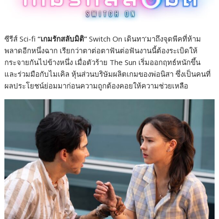
k
k
ซีรีส์ Sci-fi
“เกมรักสลับมิติ”
Switch On เดินทา’มาถึงจุดพีคที่ห้าม
พลาดอีกหนึ่งฉาก เรียกว่าตาต่อตาฟันต่อฟันงานนี้ต้องระเบิดให้
กระจายกันไปข้างหนึ่ง เมื่อตัวร้าย The Sun เริ่มออกฤทธ์หนักขึ้น
และร่วมมือกับไมเคิล หุ้นส่วนบริษัมผลิตเกมของพ่อนิสา ซึ่งเป็นคนที่
ผลประโยชน์ย่อมมาก่อนความถูกต้องคอยให้ความช่วยเหลือ