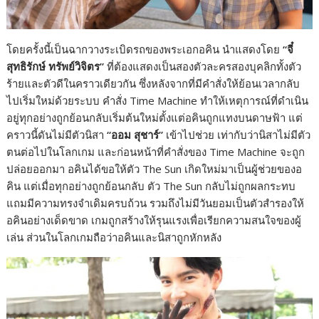
โดยครั้งนี้เป็นฉากวางระเบิดรถของพระเอกอคิน นำแสดงโดย
“จี๋
สุทธิรักษ์ ทรัพย์วิจิตร”
ที่ต้องแสดงเป็นสองตัวละครสองบุคลิกทั้งตัว
ร้ายและตัวดีในคราวเดียวกัน ซึ่งหลังจากที่มีคำสั่งให้ย้อนเวลากลับ
ไปเริ่มใหม่ด้วยระบบ คำสั่ง Time Machine ทำให้เหตุการณ์ที่ดำเนิน
อยู่ทุกอย่างถูกย้อนกลับเริ่มต้นใหม่ตั้งแต่อคินถูกแทงบนดาษฟ้า แต่
คราวนี้ดันไม่มีตัวนิสา
“ออม สุชาร์”
เข้าไปช่วย เท่ากับว่านิสาไม่มีตัว
ตนต่อไปในโลกเกม และก่อนหน้าที่คำสั่งของ Time Machine จะถูก
ปล่อยออกมา อคินได้ขอให้ตัว The Sun เกิดใหม่มาเป็นผู้ช่วยของอ
คิน แต่เมื่อทุกอย่างถูกย้อนกลับ ตัว The Sun กลับไม่ถูกผลกระทบ
แถมมีความทรงจำเดิมครบถ้วน รวมถึงไม่มีวันยอมเป็นตัวสำรองให้
อคินอย่างเด็ดขาด เกมถูกสร้างให้รุนแรงเพื่อเรียกความสนใจของผู้
เล่น ส่วนในโลกเกมถือว่าอคินและนิสาถูกหักหลัง