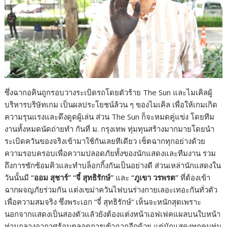
ซึ่งฉากอคินถูกรอบวางระเบิดรถโดยตัวร้าย The Sun และไมเคิลผู้
บริหารบริษัทเกม เป็นผลประโยชน์ล้วน ๆ ของไมเคิล เพื่อให้เกมเกิด
ความรุนแรงและดึงดูดผู้เล่น ส่วน The Sun ก็จะหมดคู่แข่ง โดยทีม
งานทั้งหมดนัดถ่ายทำ กันที่ ม. กรุงเทพ ทุ่มทุนสร้างมากมายโดยนำ
ระเบิดควันของจริงเข้ามาใช้กันเลยทีเดียว เซ็ตฉากทุกอย่างด้วย
ความรอบครอบเพื่อความปลอดภัยทั้งของนักแสดงและทีมงาน รวม
ถึงการซักซ้อมคิวและทำบล็อกกิ้งกันเป็นอย่างดี ส่วนเหล่านักแสดงใน
วันนั้นมี
“ออม สุชาร์” “จี๋ สุทธิรักษ์”
และ
“ภูเขา วรพรต”
ที่ต้องเข้า
ฉากผจญภัยร่วมกัน แต่งเขม่าควันไฟบนร่างกายเลอะเทอะกันทั่วตัว
เพื่อความสมจริง ซึ่งพระเอก “จี๋ สุทธิรักษ์” เห็นจะหนักสุดเพราะ
นอกจากแสดงเป็นสองตัวแลัวยังต้องแต่งหน้าเอฟเฟคแผลบนใบหน้า
ท่ามกลางอากาศร้อนตลอดการเข้าฉากอีกด้วย แต่นักแสดงทุกคนทุ่ม