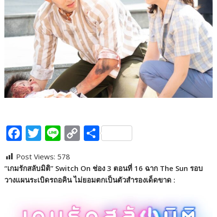
F
T
Li
C
S
ac
w
n
o
h
Post Views:
578
e
itt
e
p
ar
“เกมรักสลับมิติ” Switch On ช่อง 3 ตอนที่ 16 ฉาก The Sun รอบ
b
er
y
e
วางแผนระเบิดรถอคิน ไม่ยอมตกเป็นตัวสำรองเด็ดขาด :
o
Li
o
n