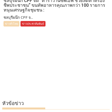
ชลบุรีผนึก CPF จัด “คาราวานซีพีเอฟ ช่วยลดค่าครอง
ชีพประชาชน” ขนทัพอาหารคุณภาพกว่า 100 รายการ
หนุนเศรษฐกิจชุมชน :
ชลบุรีผนึก CPF จ...
ข่าวทั่วไทย
ข่าวประชาสัมพันธ์
หัวข้อข่าว