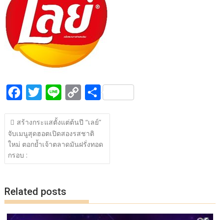
b
er
y
e
o
Li
o
n
k
k
F
T
Li
C
S
ac
w
n
o
h
แนะแนว
e
itt
e
p
ar
สร้างกระแสตั้งแต่ต้นปี “เลย์”
เรื่อง
จับเมนูสุดฮอตเปิดสองรสชาติ
b
er
y
e
ใหม่ ตอกย้ำเจ้าตลาดมันฝรั่งทอด
o
Li
กรอบ :
o
n
k
k
Related posts