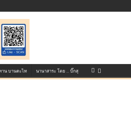
แข่งขัน True AF 2026 :
ว ทาน บานตะไท
นานาสาระ โดย … บิ๊กสุ