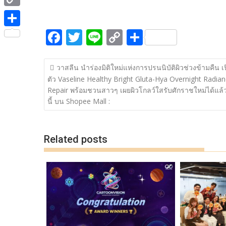
ac
w
n
o
h
e
i
i
C
e
itt
e
p
ar
b
t
n
o
F
T
Li
C
S
b
er
y
e
o
S
t
e
p
ac
w
n
o
h
o
Li
o
h
e
y
แนะแนว
e
itt
e
p
ar
o
n
k
a
วาสลีน นำร่องมิติใหม่แห่งการปรนนิบัติผิวช่วงข้ามคืน เ
r
เรื่อง
L
ตัว Vaseline Healthy Bright Gluta-Hya Overnight Radia
b
er
y
e
k
k
r
Repair พร้อมชวนสาวๆ เผยผิวโกลว์ใสรับศักราชใหม่ได้แล้
i
o
Li
e
นี้ บน Shopee Mall :
n
o
n
k
k
k
Related posts