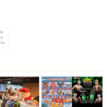
ปิด
nce
ววัน