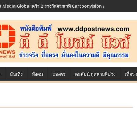
้องหลังโภชนาการของนักล่าฝัน ซีพีเอฟ เผย 10 เมนูสุดฮิต ตลอดเส้นทางการ
น
บันเทิง
สังคม
เกษตร
คอลัมน์ กุหลาบสีม่วง
เที่ย