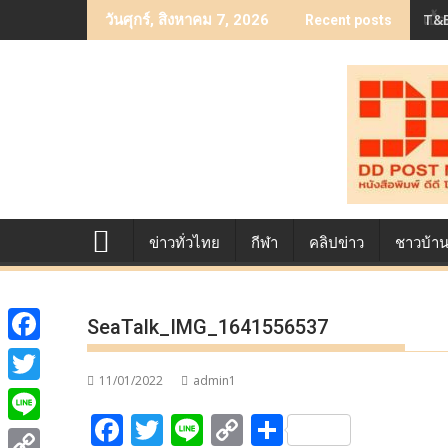
Skip
เบื
วันศุกร์, สิงหาคม 7, 2026
Recent posts
to
content
ข่าวทั่วไทย
กีฬา
คลิปข่าว
ชาวบ้า
SeaTalk_IMG_1641556537
F
11/01/2022
admin1
a
T
F
T
Li
C
S
c
w
L