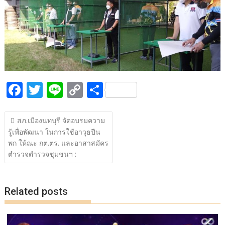
b
er
y
e
o
Li
o
n
k
k
F
T
Li
C
S
ac
w
n
o
h
แนะแนว
e
itt
e
p
ar
สภ.เมืองนทบุรี จัดอบรมความ
เรื่อง
รู้เพื่อพัฒนา ในการใช้อาวุธปืน
b
er
y
e
พก ให้ณะ กต.ตร. และอาสาสมัคร
o
Li
ตำรวจตำรวจชุมชนฯ :
o
n
k
k
Related posts