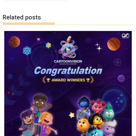
o
n
k
k
Related posts