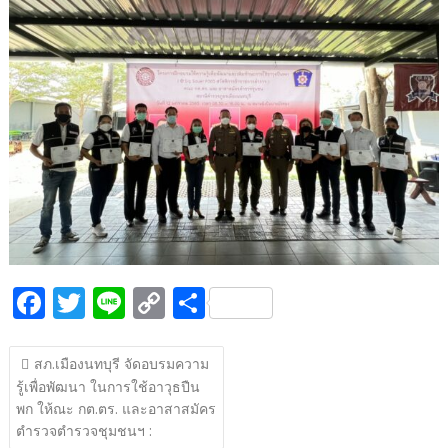
b
er
y
e
o
Li
o
n
k
k
F
T
Li
C
S
ac
w
n
o
h
แนะแนว
e
itt
e
p
ar
สภ.เมืองนทบุรี จัดอบรมความ
เรื่อง
รู้เพื่อพัฒนา ในการใช้อาวุธปืน
b
er
y
e
พก ให้ณะ กต.ตร. และอาสาสมัคร
o
Li
ตำรวจตำรวจชุมชนฯ :