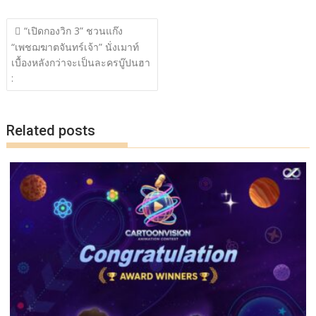
ac
w
n
o
h
แนะแนว
e
itt
e
p
ar
“เปิดกองวิก 3” ชวนแก๊ง
เรื่อง
“เพชฌฆาตจันทร์เจ้า” นั่งเมาท์
b
er
y
e
เบื้องหลังกว่าจะเป็นละครบู๊ปนฮา
o
Li
:
o
n
k
k
Related posts