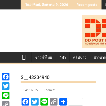
Skip
วันอาทิตย์, สิงหาคม 9, 2026
Recent posts
to
content
ข่าวทั่วไทย
กีฬา
คลิปข่าว
ชาวบ้า
S__43204940
F
14/01/2022
admin1
a
T
F
T
Li
C
S
c
w
L