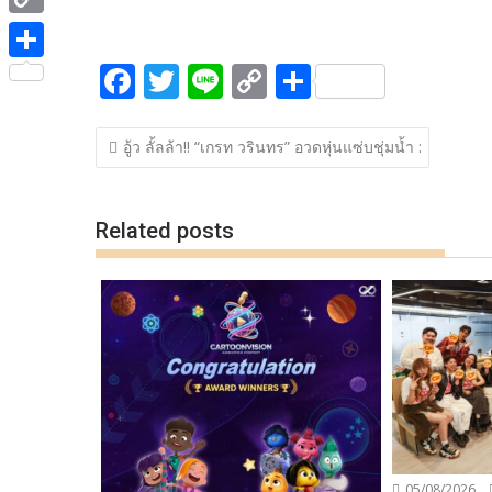
ac
w
n
o
h
e
i
i
C
e
itt
e
p
ar
b
t
n
o
F
T
Li
C
S
b
er
y
e
o
S
t
e
p
ac
w
n
o
h
o
Li
o
h
e
y
แนะแนว
e
itt
e
p
ar
o
n
k
a
อู้ว ลั้ลล้า!! “เกรท วรินทร” อวดหุ่นแซ่บชุ่มน้ำ :
r
เรื่อง
L
b
er
y
e
k
k
r
i
o
Li
e
Related posts
n
o
n
k
k
k
05/08/2026