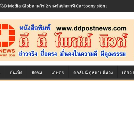
T&B Media Global คว้า 2 รางวัลจากเวที Cartoonvision Animation Co
เบื้องหลังโภชนาการของนักล่าฝัน ซีพีเอฟ เผย 10 เมนูสุดฮิต ตลอดเส้นทาง
น
บันเทิง
สังคม
เกษตร
คอลัมน์ กุหลาบสีม่วง
เที่ย