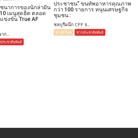
ประชาชน” ขนทัพอาหารคุณภาพ
โภชนาการของนักล่าฝัน
กว่า 100 รายการ หนุนเศรษฐกิจ
 10 เมนูสุดฮิต ตลอด
ชุมชน :
แข่งขัน True AF
ชลบุรีผนึก CPF จ...
ข่าวทั่วไทย
ข่าวประชาสัมพันธ์
าก...
วประชาสัมพันธ์