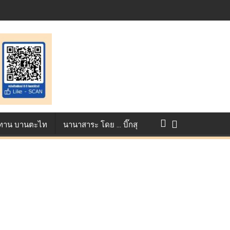
ntest ตอกย้ำศักยภาพแอนิเมชันไทยบนเวทีนานาชาติ ที่ประเทศอังกฤษ :
การแข่งขัน True AF 2026 :
ว ทาน บานตะไท
นานาสาระ โดย … บิ๊กสุ