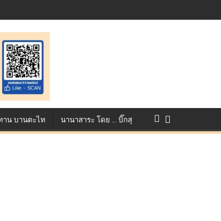
แข่งขัน True AF 2026 :
ว ทาน บานตะไท
นานาสาระ โดย … บิ๊กสุ