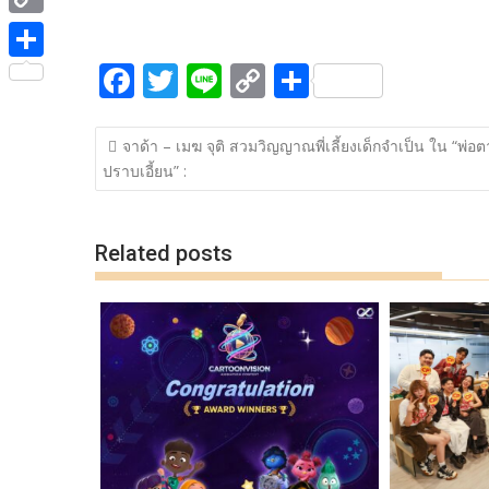
ac
w
n
o
h
e
i
i
C
e
itt
e
p
ar
b
t
n
o
F
T
Li
C
S
b
er
y
e
o
S
t
e
p
ac
w
n
o
h
o
Li
o
h
e
y
แนะแนว
e
itt
e
p
ar
o
n
k
a
จาด้า – เมฆ จุติ สวมวิญญาณพี่เลี้ยงเด็กจำเป็น ใน “พ่อต
r
เรื่อง
L
ปราบเอี้ยน” :
b
er
y
e
k
k
r
i
o
Li
e
n
o
n
Related posts
k
k
k