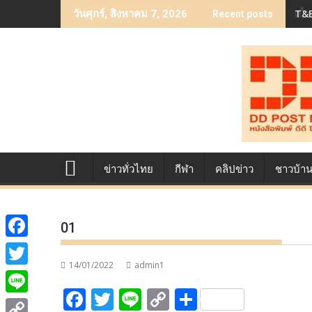
Skip
เบื
วันศุกร์, สิงหาคม 7, 2026
Recent posts
to
content
ข่าวทั่วไทย
กีฬา
คลิปข่าว
ชาวบ้า
01
F
14/01/2022
admin1
a
T
F
T
Li
C
S
c
w
L