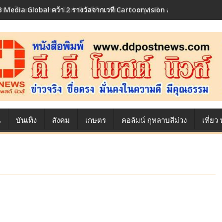
้องหลังโภชนาการของนักล่าฝัน ซีพีเอฟ เผย 10 เมนูสุดฮิต ตลอดเส้นทางการ
น
บันเทิง
สังคม
เกษตร
คอลัมน์ กุหลาบสีม่วง
เที่ย